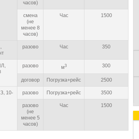
часов)
смена
Час
1500
(не
К
менее 8
часов)
,
разово
Час
350
нт
Л,
разово
300
3
м
3
договор
Погрузка+рейс
2500
, 10-
разово
Погрузка+рейс
3500
разово
Час
1500
(не
менее 5
часов)