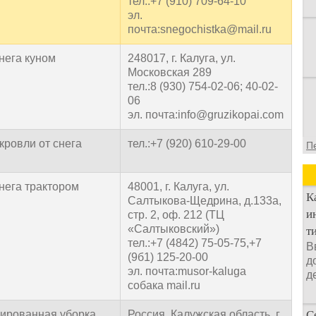
тел.:+7 (910) 709-64-10
эл.
почта:snegochistka@mail.ru
снега куном
248017, г. Калуга, ул.
Московская 289
тел.:8 (930) 754-02-06; 40-02-
06
эл. почта:info@gruzikopai.com
кровли от снега
тел.:+7 (920) 610-29-00
П
снега трактором
48001, г. Калуга, ул.
К
Салтыкова-Щедрина, д.133а,
и
стр. 2, оф. 212 (ТЦ
«Салтыковский»)
т
тел.:+7 (4842) 75-05-75,+7
В
(9б1) 125-20-00
д
эл. почта:musor-kaluga
д
собака mail.ru
ированная уборка
Россия, Калужская область, г.
С