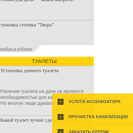
ри строительстве дачи одной из
становка септика "Тверь"
ервоочередных задач становится
рганизация автономной канализации
становка септика Тверь - важнейший
ерейти в рубрику
спект утилизации сточных вод в частных
омах и на загородных
ТУАЛЕТЫ
Установка дачного туалета
Наличие туалета на даче не является
необходимостью для каждого дачника.
УСЛУГИ АССЕНИЗАТОРА
Но многие люди думают, что
ПРОЧИСТКА КАНАЛИЗАЦИИ
Какой туалет лучше сделать на даче
ЗАКАЗАТЬ СЕПТИК