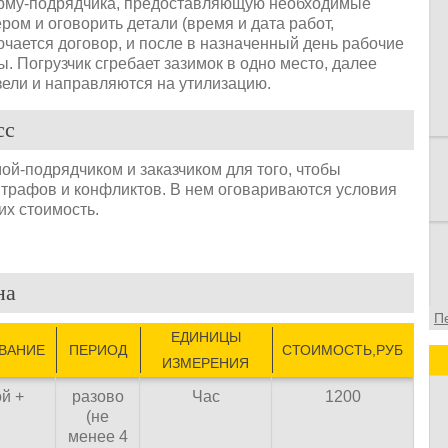
ирму-подрядчика, предоставляющую необходимые
в
ром и оговорить детали (время и дата работ,
в
лючается договор, и после в назначенный день рабочие
о
. Погрузчик сгребает зазимок в одно место, далее
ф
ели и направляются на утилизацию.
сс
й-подрядчиком и заказчиком для того, чтобы
трафов и конфликтов. В нем оговариваются условия
их стоимость.
на
П
ЕДИНИЦЫ
ВАНИЕ
ПЕРИОД
СТОИМОСТЬ,РУБ
ИЗМЕРЕНИЯ
ой +
разово
Час
1200
(не
менее 4