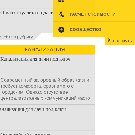
Когда люди долгое время прибывают на
Откачка туалета на даче
дачном участке, то им приходится
РАСЧЕТ СТОИМОСТИ
подстраивать все условия
СООБЩЕСТВО
Туалет на даче – это первая постройка,
ерейти в рубрику
которая изначально строится на дачном
свернуть
участке. Она может
КАНАЛИЗАЦИЯ
Канализация для дачи под ключ
Современный загородный образ жизни
требует комфорта, сравнимого с
городским. Однако отсутствие
централизованных коммуникаций часто
становится главным препятствием.
анализация для дачи под ключ
Многие владельцы ошибочно полагают,
что установка очистных сооружений —
это сложный и длительный процесс,
требующий месяцев проектирования и
огромных вложений.
Огнестойкий герметик