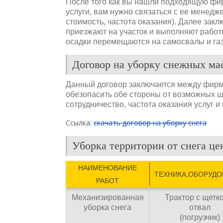
После того как вы нашли подходящую ф
услуги, вам нужно связаться с ее менедже
стоимость, частота оказания). Далее зак
приезжают на участок и выполняют работы
осадки перемещаются на самосвалы и газ
Договор на уборку снежных ма
Данный договор заключается между фирмо
обезопасить обе стороны от возможных ш
сотрудничество, частота оказания услуг и 
Ссылка:
скачать договор на уборку снега
Уборка территории от снега це
НАИМЕНОВАНИЕ
ТЕХНИКА,ОБОРУДО
РАБОТ
Механизированная
Трактор с щетк
уборка снега
отвал
(погрузчик)