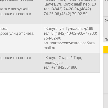
Калуга,ул. Колхозный пер, 10
ега с погрузкой;
тел.:(4842) 74-20-94,(4842)
кровли от снега и
74-25-06,(4842) 79-92-59
П
У
п
о
нега;
г.Калуга, ул. Тульская, д.189
орог улиц от снега
тел.:8 (4842) 40-02-90,+7 (930)
У
754-02-90
П
а
эл. почта:vremyastroit собака
д
mail.ru
кровли от снега и
г.Калуга,Старый Торг,
площадь 5
тел.:+74842564880