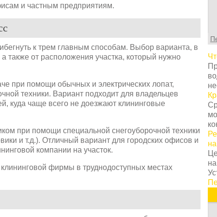
С
фисам и частным предприятиям.
т
г
сс
ц
П
с
ибегнуть к трем главным способам. Выбор варианта, в
в
Чт
, а также от расположения участка, который нужно
у
Пр
с
во
т
аче при помощи обычных и электрических лопат,
не
о
чной техники. Вариант подходит для владельцев
Кр
Н
ей, куда чаще всего не доезжают клининговые
Ср
т
мо
о
ко
з
иком при помощи специальной снегоуборочной техники
Ре
п
овики и т.д.). Отличный вариант для городских офисов и
на
к
нинговой компании на участок.
Це
н
на
К
 клининговой фирмы в труднодоступных местах
Ус
п
Пе
з
п
п
и