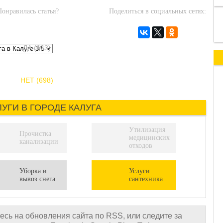
Понравилась статья?
Поделиться в социальных сетях:
ДА (663)
НЕТ (698)
ЛУГИ В ГОРОДЕ КАЛУГА
Утилизация
Прочистка
медицинских
канализации
отходов
Уборка и
Услуги
вывоз снега
сантехника
сь на обновления сайта по RSS, или следите за