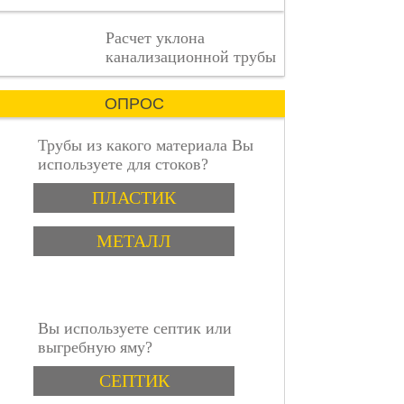
деталь
имеет
пошаговая инструкция
Расчет уклона
значение.
канализационной трубы
ОПРОС
Трубы из какого материала Вы
используете для стоков?
Варианты
ПЛАСТИК
МЕТАЛЛ
Вы используете септик или
выгребную яму?
Варианты
СЕПТИК