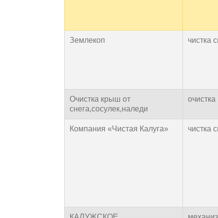
Землекоп
чистка 
Очистка крыш от
очистка 
снега,сосулек,наледи
Компания «Чистая Калуга»
чистка 
КАЛУЖСКОЕ
механиз