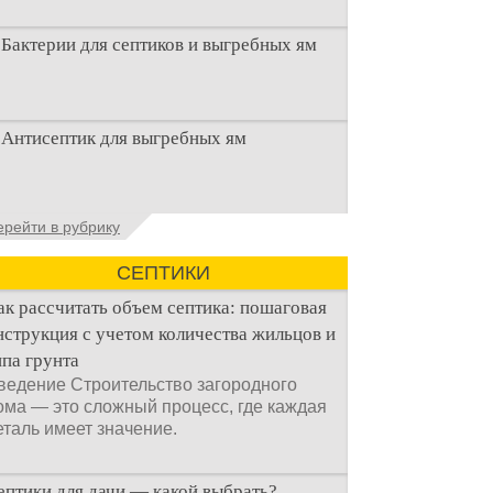
Бактерии для септиков и выгребных ям
Очистка канализационного стока или
Антисептик для выгребных ям
выгребной ямой всегда являлась не
самым приятным аспектом
Общие сведения об антисептиках
ерейти в рубрику
Антисептик для выгребных ям – это
специальные препараты, которые
СЕПТИКИ
ак рассчитать объем септика: пошаговая
нструкция с учетом количества жильцов и
ипа грунта
ведение Строительство загородного
ома — это сложный процесс, где каждая
еталь имеет значение.
ептики для дачи — какой выбрать?