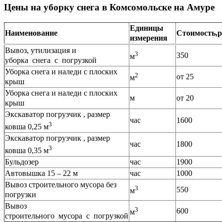
Цены на уборку снега в Комсомольске на Амуре
Единицы
Наименование
Стоимость,р
измерения
Вывоз, утилизация и
3
350
м
уборка снега с погрузкой
Уборка снега и наледи с плоских
2
от 25
м
крыш
Уборка снега и наледи с плоских
м
от 20
крыш
Экскаватор погрузчик , размер
час
1600
3
ковша 0,25 м
Экскаватор погрузчик , размер
час
1800
3
ковша 0,35 м
Бульдозер
час
1900
Автовышка 15 – 22 м
час
1000
Вывоз строительного мусора без
3
550
м
погрузки
Вывоз
3
600
м
строительного мусора с погрузкой