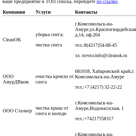
ваше предприятие в ТОП списка, перейдите
по ссылке
.
Компания
Услуги
Контакты
г.Комсомольск-на-
Амуре,ул.Красногвардейская
уборка снега;
д.14, оф.204
СleanOK
чистка снега
тел.:8(4217)54-68-45
эл. почта:info@cleanok.ru
681018, Хабаровский край,г.
ООО
очистка кровли от
Комсомольск-на-Амуре
АмурДВком
снега
тел.:+7 (4217) 32-22-22
г.Комсомольск-на-
чистка крыш от
Амуре,Водонасосная, 1
ООО Сталкер
снега и наледи
тел.:+74217558317
г.Комсомольск-на-