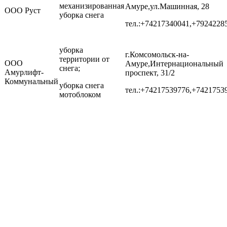
механизированная
Амуре,ул.Машинная, 28
ООО Руст
уборка снега
тел.:+74217340041,+7924228
уборка
г.Комсомольск-на-
территории от
ООО
Амуре,Интернациональный
снега;
Амурлифт-
проспект, 31/2
Коммунальный
уборка снега
тел.:+74217539776,+7421753
мотоблоком