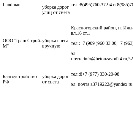
Landman
тел.:8(495)760-37-94 и 8(985)7
уборка дорог
улиц от снега
Красногорский район, п. Иль
вл.16 ст.1
ООО"ТрансСтрой-
уборка снега
тел.:+7 (909 )960 33 00,+7 (963
М"
вручную
эл.
почта:info@betonzavod24.ru,
тел.:8+7 (977) 330-20-98
Благоустройство
уборка дорог
РФ
от снега
эл. почта:a3719222@yandex.ru