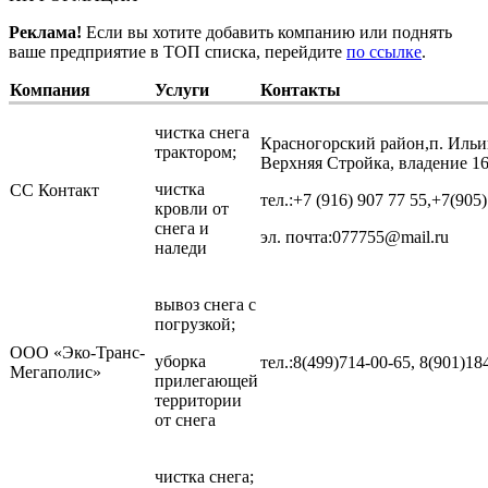
Реклама!
Если вы хотите добавить компанию или поднять
ваше предприятие в ТОП списка, перейдите
по ссылке
.
Компания
Услуги
Контакты
чистка снега
Красногорский район,п. Ильи
трактором;
Верхняя Стройка, владение 16
чистка
СС Контакт
тел.:+7 (916) 907 77 55,+7(905
кровли от
снега и
эл. почта:077755@mail.ru
наледи
вывоз снега с
погрузкой;
ООО «Эко-Транс-
уборка
тел.:8(499)714-00-65, 8(901)18
Мегаполис»
прилегающей
территории
от снега
чистка снега;