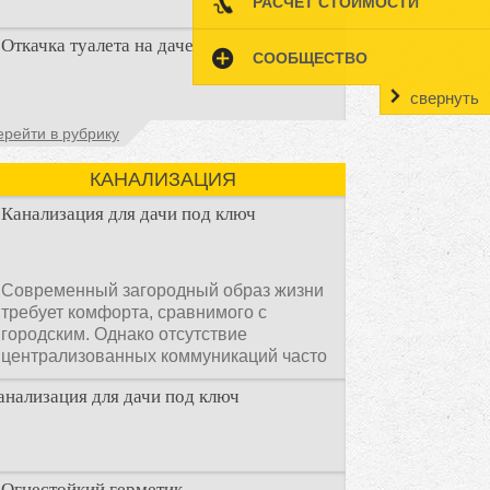
РАСЧЕТ СТОИМОСТИ
Наличие туалета на даче не является
Откачка туалета на даче
необходимостью для каждого дачника.
СООБЩЕСТВО
Но многие люди думают, что
свернуть
Туалет на даче – это первая постройка,
ерейти в рубрику
которая изначально строится на дачном
участке. Она может
КАНАЛИЗАЦИЯ
Канализация для дачи под ключ
Современный загородный образ жизни
требует комфорта, сравнимого с
городским. Однако отсутствие
централизованных коммуникаций часто
становится главным препятствием.
анализация для дачи под ключ
Многие владельцы ошибочно полагают,
что установка очистных сооружений —
это сложный и длительный процесс,
требующий месяцев проектирования и
огромных вложений.
Огнестойкий герметик