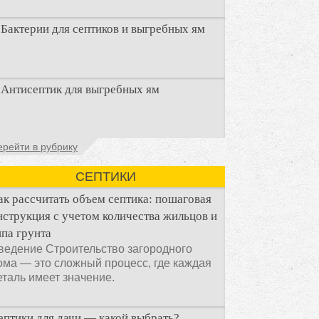
Бактерии для септиков и выгребных ям
Очистка канализационного стока или
Антисептик для выгребных ям
выгребной ямой всегда являлась не
самым приятным аспектом
Общие сведения об антисептиках
ерейти в рубрику
Антисептик для выгребных ям – это
специальные препараты, которые
СЕПТИКИ
ак рассчитать объем септика: пошаговая
нструкция с учетом количества жильцов и
ипа грунта
ведение Строительство загородного
ома — это сложный процесс, где каждая
еталь имеет значение.
ептики для дачи — какой выбрать?