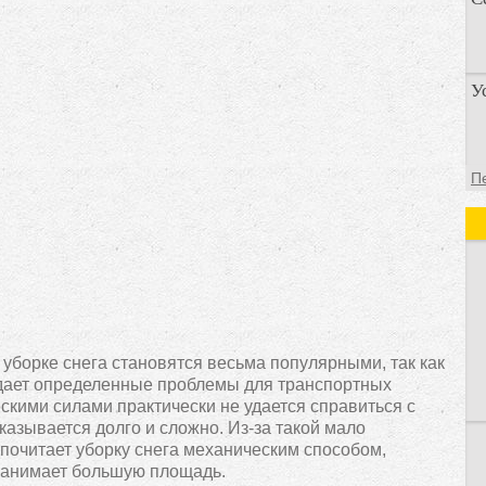
П
У
п
о
У
П
а
д
о уборке снега становятся весьма популярными, так как
оздает определенные проблемы для транспортных
скими силами практически не удается справиться с
казывается долго и сложно. Из-за такой мало
очитает уборку снега механическим способом,
 занимает большую площадь.