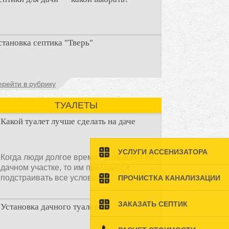
ри строительстве дачи одной из
становка септика "Тверь"
ервоочередных задач становится
рганизация автономной канализации
становка септика Тверь - важнейший
ерейти в рубрику
спект утилизации сточных вод в частных
омах и на загородных
ТУАЛЕТЫ
Какой туалет лучше сделать на даче
УСЛУГИ АССЕНИЗАТОРА
Когда люди долгое время прибывают на
дачном участке, то им приходится
подстраивать все условия
ПРОЧИСТКА КАНАЛИЗАЦИИ
ЗАКАЗАТЬ СЕПТИК
Установка дачного туалета