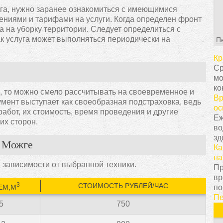
С
нега, нужно заранее ознакомиться с имеющимися
т
ниями и тарифами на услуги. Когда определен фронт
г
а на уборку территории. Следует определиться с
ц
ак услуга может выполняться периодически на
П
с
в
Кр
у
Ср
с
мо
т
ко
й, то можно смело рассчитывать на своевременное и
о
Вр
мент выступает как своеобразная подстраховка, ведь
Н
ос
абот, их стоимость, время проведения и другие
т
Еж
их сторон.
о
во
з
зд
п
в Можге
Ка
к
на
н
 зависимости от выбранной техники.
Пр
К
вр
п
3
СТОИМОСТЬ РУБЛЕЙ/ЧАС
ЕМ,М
по
з
Пе
п
5
750
п
и