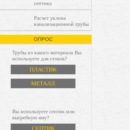
септика
каждая
деталь
имеет
пошаговая инструкция
Расчет уклона
значение.
канализационной трубы
ОПРОС
Трубы из какого материала Вы
используете для стоков?
Варианты
ПЛАСТИК
МЕТАЛЛ
Вы используете септик или
выгребную яму?
Варианты
СЕПТИК