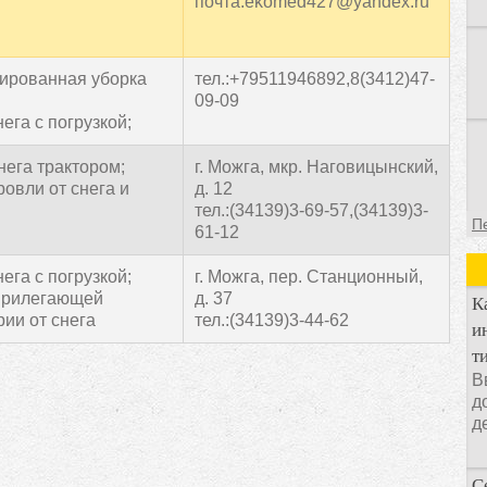
почта:ekomed427@yandex.ru
ированная уборка
тел.:+79511946892,8(3412)47-
09-09
ега с погрузкой;
нега трактором;
г. Можга, мкр. Наговицынский,
ровли от снега и
д. 12
тел.:(34139)3-69-57,(34139)3-
П
61-12
ега с погрузкой;
г. Можга, пер. Станционный,
прилегающей
д. 37
К
рии от снега
тел.:(34139)3-44-62
и
т
В
д
д
С