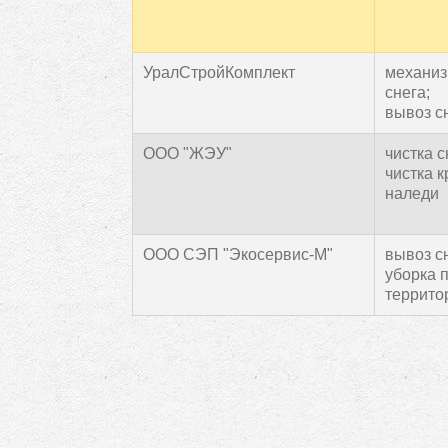
УралСтройКомплект
механиз
снега;
вывоз сн
ООО "ЖЭУ"
чистка с
чистка к
наледи
ООО СЭП "Экосервис-М"
вывоз сн
уборка 
террито