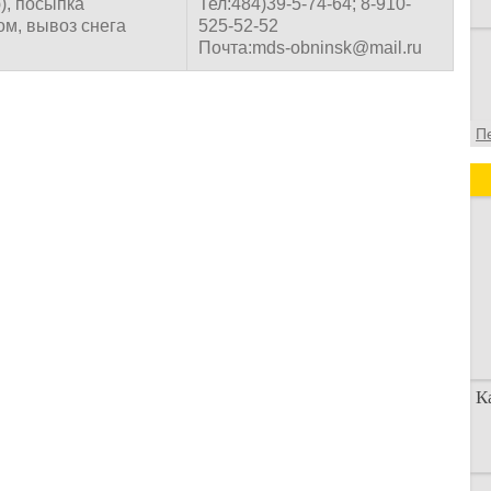
), посыпка
Тел:484)39-5-74-64; 8-910-
ом, вывоз снега
525-52-52
Почта:mds-obninsk@mail.ru
П
К