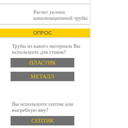
деталь
имеет
пошаговая инструкция
Расчет уклона
значение.
канализационной трубы
ОПРОС
Трубы из какого материала Вы
используете для стоков?
Варианты
ПЛАСТИК
МЕТАЛЛ
Вы используете септик или
выгребную яму?
Варианты
СЕПТИК