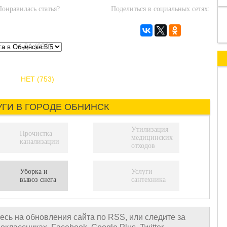
Понравилась статья?
Поделиться в социальных сетях:
ДА (698)
НЕТ (753)
УГИ В ГОРОДЕ ОБНИНСК
Утилизация
Прочистка
медицинских
канализации
отходов
Уборка и
Услуги
вывоз снега
сантехника
сь на обновления сайта по RSS, или следите за