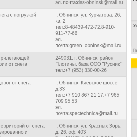
эл. почта:dss-obninsk@mail.ru
нега с погрузкой
г. Обнинск, ул. Курчатова, 26,
кв. 2
П
У
тел.:8-48439-472-72,8-910-
п
911-77-66
о
эл.
почта:green_obninsk@mail.ru
У
П
а
прилегающей
249031, г. Обнинск, район
д
рии от снега
Плотины, база ООО "Русник"
тел.:+7 (953) 330-00-26
орог от снега
г. Обнинск, Киевское шоссе
д.33
тел.:+7 910 867 21 17,+7 965
709 95 53
эл.
почта:spectechnica@mail.ru
территорий от снега
г. Обнинск, ул. Красных Зорь,
зированно и
д. 26, оф. 403