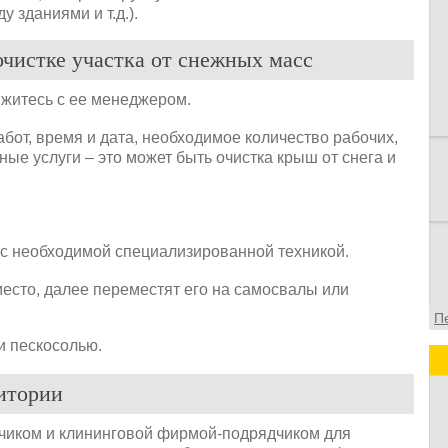
 зданиями и т.д.).
в
в
чистке участка от снежных масс
о
ф
житесь с ее менеджером.
бот, время и дата, необходимое количество рабочих,
ые услуги – это может быть очистка крыш от снега и
 с необходимой специализированной техникой.
место, далее переместят его на самосвалы или
П
и пескосолью.
ритории
зчиком и клининговой фирмой-подрядчиком для