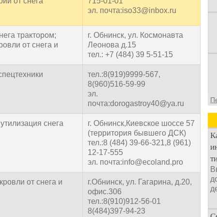
рии от снега
715-01-01
эл. почта:iso33@inbox.ru
нега трактором;
г. Обнинск, ул. Космонавта
ровли от снега и
Леонова д.15
тел.: +7 (484) 39 5-51-15
спецтехники
тел.:8(919)9999-567,
8(960)516-59-99
эл.
П
почта:dorogastroy40@ya.ru
 утилизация снега
г. Обнинск,Киевское шоссе 57
(территория бывшего ДСК)
К
тел.:8 (484) 39-66-321,8 (961)
и
12-17-555
т
эл. почта:info@ecoland.pro
В
д
кровли от снега и
г.Обнинск, ул. Гагарина, д.20,
д
офис.306
тел.:8(910)912-56-01
8(484)397-94-23
С