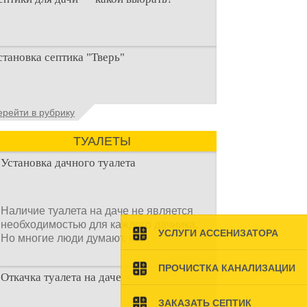
ри строительстве дачи одной из
становка септика "Тверь"
ервоочередных задач становится
рганизация автономной канализации
становка септика Тверь - важнейший
ерейти в рубрику
спект утилизации сточных вод в частных
омах и на загородных
ТУАЛЕТЫ
Установка дачного туалета
Наличие туалета на даче не является
необходимостью для каждого дачника.
УСЛУГИ АССЕНИЗАТОРА
Но многие люди думают, что
ПРОЧИСТКА КАНАЛИЗАЦИИ
Откачка туалета на даче
ЗАКАЗАТЬ СЕПТИК