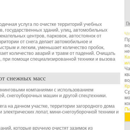
С
т
г
ц
П
одичная услуга по очистке территорий учебных
с
в, государственных зданий, улиц, автомобильных
в
Чт
лекательных центров, парковок, автостоянок от
у
Пр
ритории от снега делает автомобильное и
с
во
ыстрым и легким, уменьшает количество пробок,
т
не
ает количество аварий и травм от падений. Очищать
о
Ка
о, при помощи специализированной техники и вызова
Н
ил
т
Ча
о
кв
з
от снежных масс
во
п
Кр
к
лининговыми компаниями с использованием
Ср
н
елей, снегоуборочных машин и другой спецтехники.
мо
К
ко
п
ега на дачном участке, территории загородного дома
Пе
з
 электрических лопат, мини-снегоуборочной техники и
п
п
аний, которые вручную очистят зазимок из
и