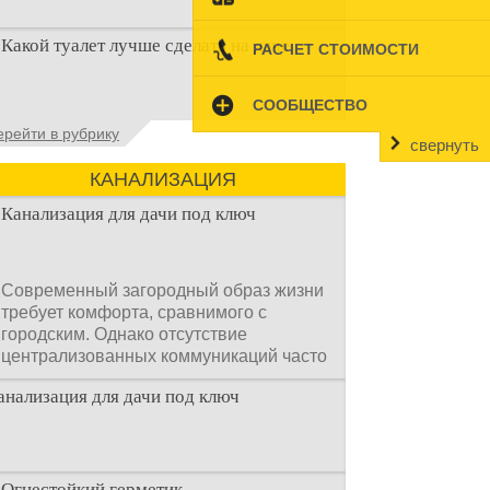
Туалет на даче – это первая постройка,
Какой туалет лучше сделать на даче
РАСЧЕТ СТОИМОСТИ
которая изначально строится на дачном
участке. Она может
СООБЩЕСТВО
Когда люди долгое время прибывают на
ерейти в рубрику
дачном участке, то им приходится
свернуть
подстраивать все условия
КАНАЛИЗАЦИЯ
Канализация для дачи под ключ
Современный загородный образ жизни
требует комфорта, сравнимого с
городским. Однако отсутствие
централизованных коммуникаций часто
становится главным препятствием.
анализация для дачи под ключ
Многие владельцы ошибочно полагают,
что установка очистных сооружений —
это сложный и длительный процесс,
требующий месяцев проектирования и
огромных вложений.
Огнестойкий герметик