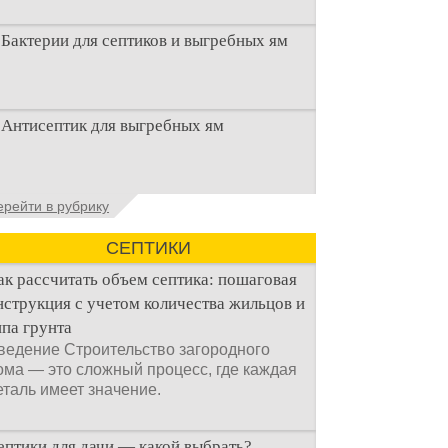
Бактерии для септиков и выгребных ям
Очистка канализационного стока или
Антисептик для выгребных ям
выгребной ямой всегда являлась не
самым приятным аспектом
Общие сведения об антисептиках
ерейти в рубрику
Антисептик для выгребных ям – это
специальные препараты, которые
СЕПТИКИ
ак рассчитать объем септика: пошаговая
нструкция с учетом количества жильцов и
ипа грунта
ведение Строительство загородного
ома — это сложный процесс, где каждая
еталь имеет значение.
ептики для дачи — какой выбрать?