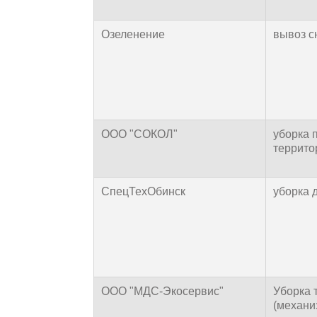
Озеленение
вывоз с
ООО "СОКОЛ"
уборка 
террито
СпецТехОбинск
уборка д
ООО "МДС-Экосервис"
Уборка 
(механи