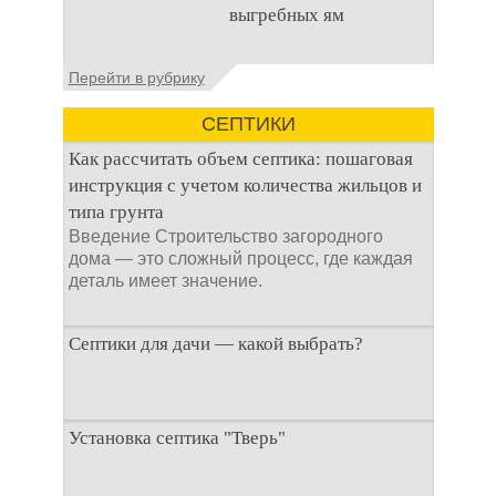
выгребных ям
стока или выгребной
ямой всегда являлась
не самым приятным
Общие сведения об
Перейти в рубрику
аспектом
антисептиках
Антисептик для
СЕПТИКИ
выгребных ям – это
специальные
Как рассчитать объем септика: пошаговая
препараты, которые
инструкция с учетом количества жильцов и
типа грунта
Введение Строительство загородного
дома — это сложный процесс, где каждая
деталь имеет значение.
Септики для дачи — какой выбрать?
При строительстве дачи одной из
Установка септика "Тверь"
первоочередных задач становится
организация автономной канализации