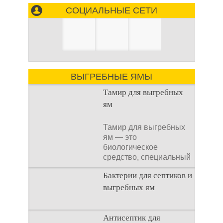
СОЦИАЛЬНЫЕ СЕТИ
ВЫГРЕБНЫЕ ЯМЫ
Тамир для выгребных
ям
Тамир для выгребных
ям — это
биологическое
средство, специальный
концентрат, который
Бактерии для септиков и
используется
выгребных ям
Очистка
Антисептик для
канализационного