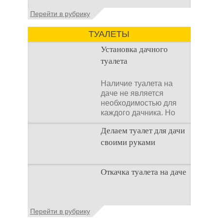
Установка септика Тверь - важнейший
Перейти в рубрику
аспект утилизации сточных вод в частных
домах и на загородных
ТУАЛЕТЫ
Установка дачного
туалета
Наличие туалета на
даче не является
необходимостью для
каждого дачника. Но
многие люди думают,
Делаем туалет для дачи
что
своими руками
Туалеты для дачи – это
Откачка туалета на даче
устройства, с которых
начинается
благоустройство
дачного участка,
Туалет на даче – это
Перейти в рубрику
частного
первая постройка,