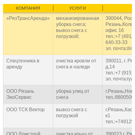
КОМПАНИЯ
УСЛУГИ
К
«РязТрансАренда»
механизированная
390044, Росси
уборка снега;
Рязань,Колом
вывоз снега с
офис 16
погрузкой;
тел.:+7 (4912
640-33-33
эл. почта:ili
Спецтехника в
очистка кровли от
390011, г. Р
аренду
снега и наледи
д.14
тел.:+7 (915)
эл. почта:ry
ООО Рязань
уборка улиц от
г.Рязань,Нов
ЭкоСервис
снега
тел.:880050
ООО ТСК Вектор
вывоз снега с
г.Рязань,Кас
погрузкой
к1
тел.:+74912
ООО Домстрой
очистка крыш от
390023 г. Ряз