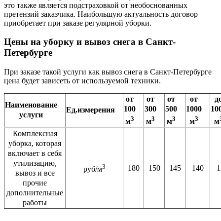
это также является подстраховкой от необоснованных
претензий заказчика. Наибольшую актуальность договор
приобретает при заказе регулярной уборки.
Цены на уборку и вывоз снега в Санкт-
Петербурге
При заказе такой услуги как вывоз снега в Санкт-Петербурге
цена будет зависеть от используемой техники.
от
от
от
от
д
Наименование
100
300
500
1000
10
Ед.измерения
услуги
3
3
3
3
м
м
м
м
м
Комплексная
уборка, которая
включает в себя
утилизацию,
3
180
150
145
140
1
руб/м
вывоз и все
прочие
дополнительные
работы