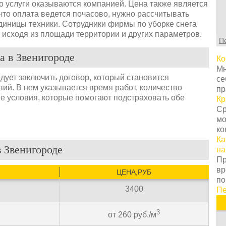
С
но услуги оказываются компанией. Цена также является
т
что оплата ведется почасово, нужно рассчитывать
г
единицы техники. Сотрудники фирмы по уборке снега
ц
, исходя из площади территории и других параметров.
П
с
в
а в Звенигороде
Ко
у
Мн
с
едует заключить договор, который становится
се
т
ий. В нем указывается время работ, количество
пр
о
ие условия, которые помогают подстраховать обе
Кр
Н
Ср
т
мо
о
ко
з
Ка
п
в Звенигороде
на
к
Пр
н
вр
ЦЕНА,РУБ
К
по
п
3400
Пе
з
п
3
п
от 260 руб./м
и