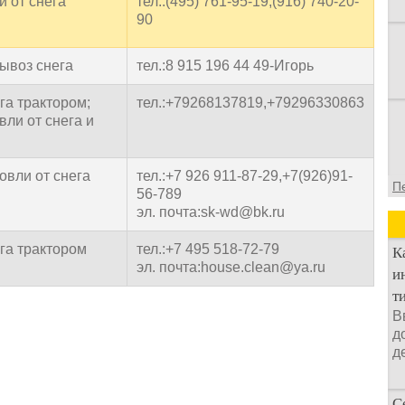
и от снега
тел.:(495) 761-95-19,(916) 740-20-
90
вывоз снега
тел.:8 915 196 44 49-Игорь
га трактором;
тел.:+79268137819,+79296330863
вли от снега и
овли от снега
тел.:+7 926 911-87-29,+7(926)91-
П
56-789
эл. почта:sk-wd@bk.ru
ега трактором
тел.:+7 495 518-72-79
К
эл. почта:house.clean@ya.ru
и
т
В
д
д
С