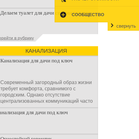
Наличие туалета на даче не является
Делаем туалет для дачи своими руками
необходимостью для каждого дачника.
СООБЩЕСТВО
Но многие люди думают, что
свернуть
Туалеты для дачи – это устройства, с
ерейти в рубрику
которых начинается благоустройство
дачного участка, частного
КАНАЛИЗАЦИЯ
Канализация для дачи под ключ
Современный загородный образ жизни
требует комфорта, сравнимого с
городским. Однако отсутствие
централизованных коммуникаций часто
становится главным препятствием.
анализация для дачи под ключ
Многие владельцы ошибочно полагают,
что установка очистных сооружений —
это сложный и длительный процесс,
требующий месяцев проектирования и
огромных вложений.
Огнестойкий герметик