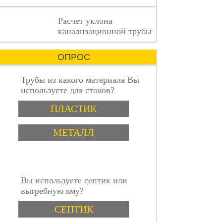
деталь
имеет
пошаговая инструкция
Расчет уклона
значение.
канализационной трубы
ОПРОС
Трубы из какого материала Вы
используете для стоков?
Варианты
ПЛАСТИК
МЕТАЛЛ
Вы используете септик или
выгребную яму?
Варианты
СЕПТИК