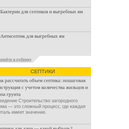
Бактерии для септиков и выгребных ям
Очистка канализационного стока или
Антисептик для выгребных ям
выгребной ямой всегда являлась не
самым приятным аспектом
Общие сведения об антисептиках
ерейти в рубрику
Антисептик для выгребных ям – это
специальные препараты, которые
СЕПТИКИ
ак рассчитать объем септика: пошаговая
нструкция с учетом количества жильцов и
ипа грунта
ведение Строительство загородного
ома — это сложный процесс, где каждая
еталь имеет значение.
ептики для дачи — какой выбрать?