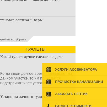
ри строительстве дачи одной из
становка септика "Тверь"
ервоочередных задач становится
рганизация автономной канализации
становка септика Тверь - важнейший
ерейти в рубрику
спект утилизации сточных вод в частных
омах и на загородных
ТУАЛЕТЫ
Какой туалет лучше сделать на даче
УСЛУГИ АССЕНИЗАТОРА
Когда люди долгое время прибывают на
дачном участке, то им приходится
ПРОЧИСТКА КАНАЛИЗАЦИИ
подстраивать все условия
ЗАКАЗАТЬ СЕПТИК
Установка дачного туалета
РАСЧЕТ СТОИМОСТИ