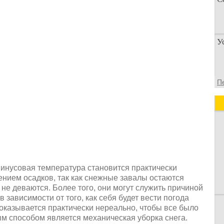
П
У
п
о
У
П
а
д
минусовая температура становится практически
ением осадков, так как снежные завалы остаются
 не деваются. Более того, они могут служить причиной
в зависимости от того, как себя будет вести погода
оказывается практически нереально, чтобы все было
м способом является механическая уборка снега.