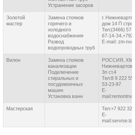
Устранение засоров
Золотой
Замена стояков
г. Нижневартов
мастер
горячего и
дом 14 П стро
холодного
Тел:(3466) 57-
водоснабжения
67-14-З4,+792
Развод
E-mail: zm-nv
водопроводных труб
Вилон
Замена стояков
РОССИЯ, ХМА
канализации
Нижневартовс
Подключение
3п ст.4
стиральных и
Тел:8 9 222 55
посудомоечных
53-23-97
машин
E-
Установка ванн
mail:remontnv
Мастерская
Тел:+7 922 325
E-
mail:servise.t