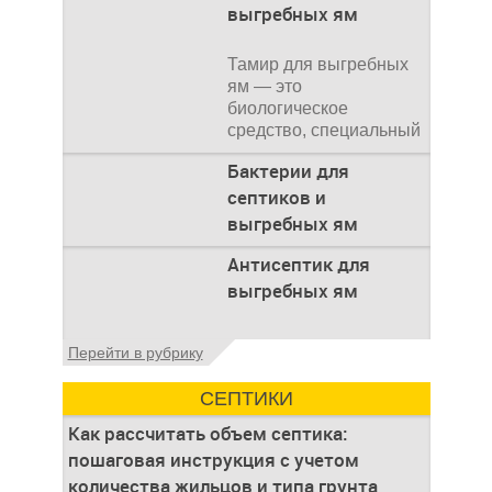
выгребных ям
Тамир для выгребных
ям — это
биологическое
средство, специальный
концентрат, который
Бактерии для
используется
септиков и
выгребных ям
Очистка
Антисептик для
канализационного
выгребных ям
стока или выгребной
ямой всегда являлась
не самым приятным
Общие сведения об
Перейти в рубрику
аспектом
антисептиках
Антисептик для
СЕПТИКИ
выгребных ям – это
специальные
Как рассчитать объем септика:
препараты, которые
пошаговая инструкция с учетом
количества жильцов и типа грунта