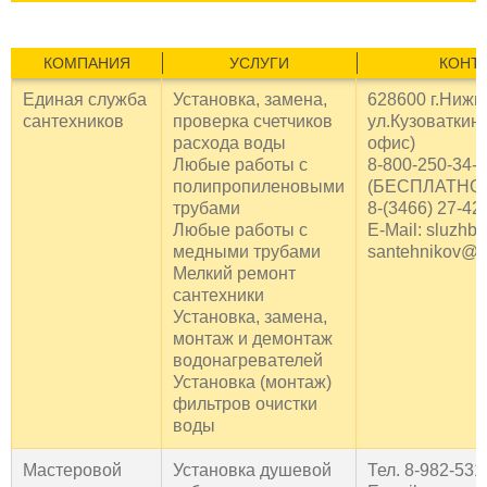
КОМПАНИЯ
УСЛУГИ
КОНТ
Единая служба
Установка, замена,
628600 г.Нижн
сантехников
проверка счетчиков
ул.Кузоваткина,
расхода воды
офис)
Любые работы с
8-800-250-34-
полипропиленовыми
(БЕСПЛАТНО 
трубами
8-(3466) 27-42
Любые работы с
E-Mail: sluzhba
медными трубами
santehnikov@m
Мелкий ремонт
сантехники
Установка, замена,
монтаж и демонтаж
водонагревателей
Установка (монтаж)
фильтров очистки
воды
Мастеровой
Установка душевой
Тел. 8-982-531