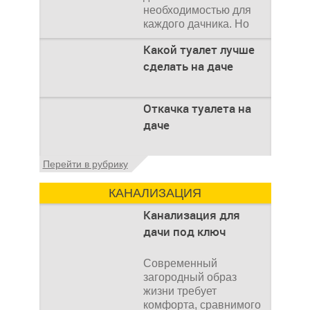
необходимостью для
каждого дачника. Но
многие люди думают,
Какой туалет лучше
что
сделать на даче
Когда люди долгое
Откачка туалета на
время прибывают на
даче
дачном участке, то им
приходится
подстраивать все
Туалет на даче – это
Перейти в рубрику
условия
первая постройка,
которая изначально
КАНАЛИЗАЦИЯ
строится на дачном
участке. Она может
Канализация для
дачи под ключ
Современный
загородный образ
жизни требует
комфорта, сравнимого