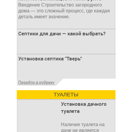
Введение Строительство загородного
дома — это сложный процесс, где каждая
деталь имеет значение.
Септики для дачи — какой выбрать?
При строительстве дачи одной из
Установка септика "Тверь"
первоочередных задач становится
организация автономной канализации
Установка септика Тверь - важнейший
Перейти в рубрику
аспект утилизации сточных вод в частных
домах и на загородных
ТУАЛЕТЫ
Установка дачного
туалета
Наличие туалета на
даче не является