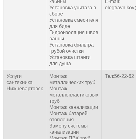
кабины
E-mail:
Установка унитаза в
olegtravnikov@
сборе
Установка смесителя
для биде
Гидроизоляция швов
ванны
Установка фильтра
грубой очистки
Установка штанги
для душа
Услуги
Монтаж
Тел:56-22-62
сантехника
металлических труб
Нижневартовск
Монтаж
металлопластиковых
труб
Монтаж канализации
Монтаж батарей
отопления
Замену системы
канализации
Монтаж ПВХ труб