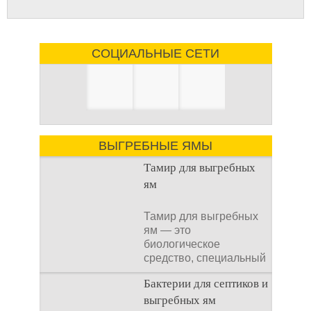
СОЦИАЛЬНЫЕ СЕТИ
ВЫГРЕБНЫЕ ЯМЫ
Тамир для выгребных
ям
Тамир для выгребных
ям — это
биологическое
средство, специальный
концентрат, который
Бактерии для септиков и
используется
выгребных ям