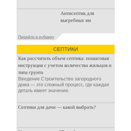
Очистка
Антисептик для
канализационного
выгребных ям
стока или выгребной
ямой всегда являлась
не самым приятным
Общие сведения об
Перейти в рубрику
аспектом
антисептиках
Антисептик для
СЕПТИКИ
выгребных ям – это
специальные
Как рассчитать объем септика: пошаговая
препараты, которые
инструкция с учетом количества жильцов и
типа грунта
Введение Строительство загородного
дома — это сложный процесс, где каждая
деталь имеет значение.
Септики для дачи — какой выбрать?
При строительстве дачи одной из