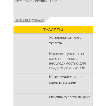
Установка септика "Тверь"
первоочередных задач становится
организация автономной канализации
Установка септика Тверь - важнейший
Перейти в рубрику
аспект утилизации сточных вод в частных
домах и на загородных
ТУАЛЕТЫ
Установка дачного
туалета
Наличие туалета на
даче не является
необходимостью для
каждого дачника. Но
многие люди думают,
Какой туалет лучше
что
сделать на даче
Когда люди долгое
Откачка туалета на даче
время прибывают на
дачном участке, то им