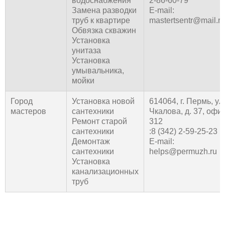
водоснабжения
2-86-60-79
Замена разводки
E-mail:
труб к квартире
mastertsentr@mail.ru
Обвязка скважин
Установка
унитаза
Установка
умывальника,
мойки
Город
Установка новой
614064, г. Пермь, ул
мастеров
сантехники
Чкалова, д. 37, офи
Ремонт старой
312
сантехники
:8 (342) 2-59-25-23
Демонтаж
E-mail:
сантехники
helps@permuzh.ru
Установка
канализационных
труб