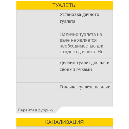
домах и на загородных
ТУАЛЕТЫ
Установка дачного
туалета
Наличие туалета на
даче не является
необходимостью для
каждого дачника. Но
многие люди думают,
Делаем туалет для дачи
что
своими руками
Туалеты для дачи – это
Откачка туалета на даче
устройства, с которых
начинается
благоустройство
дачного участка,
Туалет на даче – это
Перейти в рубрику
частного
первая постройка,
которая изначально
КАНАЛИЗАЦИЯ
строится на дачном