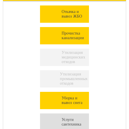
Откачка и
вывоз ЖБО
Прочистка
канализации
Утилизация
медицинских
отходов
Утилизация
промышленных
отходов
Уборка и
вывоз снега
Услуги
сантехника