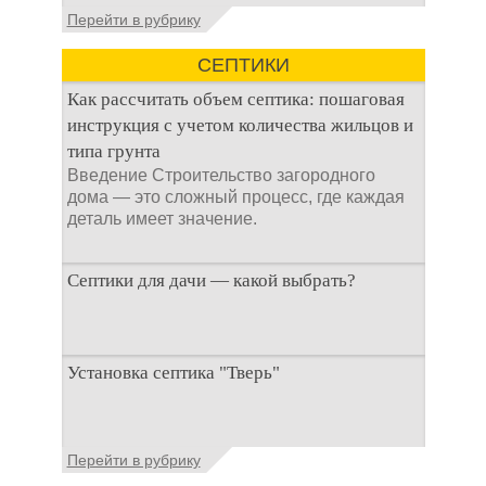
не самым приятным
Общие сведения об
Перейти в рубрику
аспектом
антисептиках
Антисептик для
СЕПТИКИ
выгребных ям – это
специальные
Как рассчитать объем септика: пошаговая
препараты, которые
инструкция с учетом количества жильцов и
типа грунта
Введение Строительство загородного
дома — это сложный процесс, где каждая
деталь имеет значение.
Септики для дачи — какой выбрать?
При строительстве дачи одной из
Установка септика "Тверь"
первоочередных задач становится
организация автономной канализации
Установка септика Тверь - важнейший
Перейти в рубрику
аспект утилизации сточных вод в частных