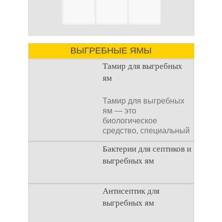
ВЫГРЕБНЫЕ ЯМЫ
Тамир для выгребных
ям
Тамир для выгребных
ям — это
биологическое
средство, специальный
концентрат, который
Бактерии для септиков и
используется
выгребных ям
Очистка
Антисептик для
канализационного
выгребных ям
стока или выгребной
ямой всегда являлась