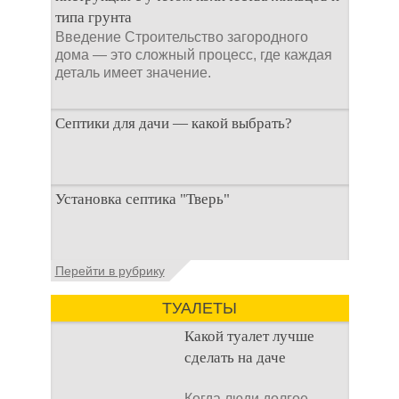
типа грунта
Введение Строительство загородного
дома — это сложный процесс, где каждая
деталь имеет значение.
Септики для дачи — какой выбрать?
При строительстве дачи одной из
Установка септика "Тверь"
первоочередных задач становится
организация автономной канализации
Установка септика Тверь - важнейший
Перейти в рубрику
аспект утилизации сточных вод в частных
домах и на загородных
ТУАЛЕТЫ
Какой туалет лучше
сделать на даче
Когда люди долгое