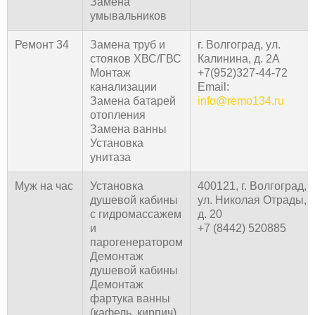
Замена
умывальников
Ремонт 34
Замена труб и
г. Волгоград, ул.
стояков ХВС/ГВС
Калинина, д. 2А
Монтаж
+7(952)327-44-72
канализации
Email:
Замена батарей
info@remo134.ru
отопления
Замена ванны
Установка
унитаза
Муж на час
Установка
400121, г. Волгоград,
душевой кабины
ул. Николая Отрады,
с гидромассажем
д. 20
и
+7 (8442) 520885
парогенератором
Демонтаж
душевой кабины
Демонтаж
фартука ванны
(кафель, кирпич)