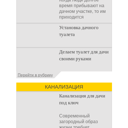
время прибывают на
дачном участке, то им
приходится
подстраивать все
Установка дачного
условия
туалета
Наличие туалета на
Делаем туалет для дачи
даче не является
своими руками
необходимостью для
каждого дачника. Но
многие люди думают,
Туалеты для дачи – это
Перейти в рубрику
что
устройства, с которых
начинается
КАНАЛИЗАЦИЯ
благоустройство
дачного участка,
Канализация для дачи
частного
под ключ
Современный
загородный образ
жизни требует