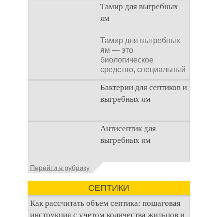
Тамир для выгребных
ям
Тамир для выгребных
ям — это
биологическое
средство, специальный
концентрат, который
Бактерии для септиков и
используется
выгребных ям
Очистка
Антисептик для
канализационного
выгребных ям
стока или выгребной
ямой всегда являлась
не самым приятным
Общие сведения об
Перейти в рубрику
аспектом
антисептиках
Антисептик для
СЕПТИКИ
выгребных ям – это
специальные
Как рассчитать объем септика: пошаговая
препараты, которые
инструкция с учетом количества жильцов и