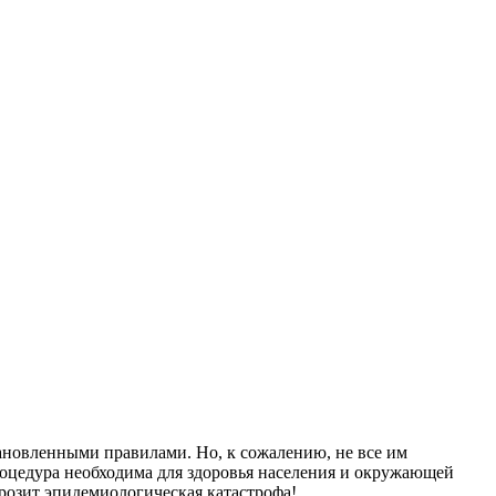
ановленными правилами. Но, к сожалению, не все им
роцедура необходима для здоровья населения и окружающей
розит эпидемиологическая катастрофа!