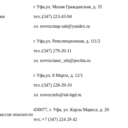
г Уфа,ул. Малая Гражданская, д. 35
ния
тел.:(347) 223-43-94
эл. почта:mup-sah@yandex.ru
г Уфа,ул. Революционная, д. 111/2
тел.:(347) 279-20-11
эл. почта:masc_ufa@pochta.ru
г Уфа,ул. 8 Марта, д. 12/1
тел.:(347) 228-39-10
эл. почта:info@nii-bgd.ru
450077, г. Уфа, ул. Карла Маркса, д. 20
лассов опасности
тел.:+7 (347) 224 29 42