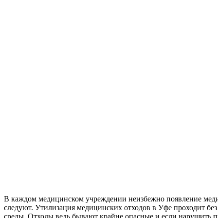
В каждом медицинском учреждении неизбежно появление медици
следуют. Утилизация медицинских отходов в Уфе проходит без
среды. Отходы ведь бывают крайне опасные и если нарушить п