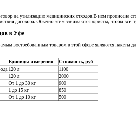
овор на утилизацию медицинских отходов.В нем прописана стои
действия договора. Обычно этим занимаются юристы, чтобы все 
дов в Уфе
Самым востребованным товаром в этой сфере являются пакеты д
Единицы измерения
Стоимость, руб
рода
120 л
1100
120 л
2000
От 1 до 30 кг
900
1 до 15 кг
850
От 1 до 10 кг
500