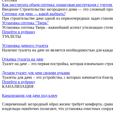
Септики
Как рассчитать объем септика: пошаговая инструкция с учетом
Введение Строительство загородного дома — это сложный проце
Септики для дачи — какой выбрать?
При строительстве дачи одной из первоочередных задач стано
Установка септика "Тверь"
Установка септика Тверь - важнейший аспект утилизации сточ
Перейти в рубрику
ТУАЛЕТЫ
Установка дачного туалета
Наличие туалета на даче не является необходимостью для кажд
Откачка туалета на даче
Туалет на даче – это первая постройка, которая изначально стр
Делаем туалет для дачи своими руками
Туалеты для дачи – это устройства, с которых начинается благо
Перейти в рубрику
КАНАЛИЗАЦИЯ
Канализация для дачи под ключ
Современный загородный образ жизни требует комфорта, срав
владельцы ошибочно полагают, что установка очистных соор