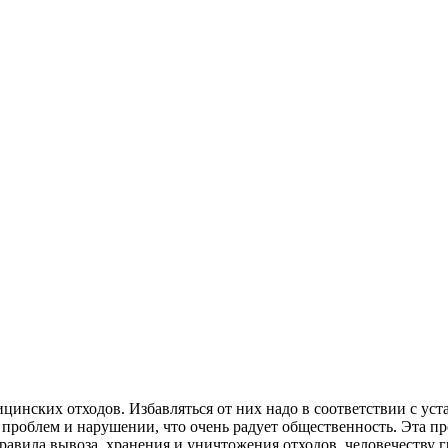
нских отходов. Избавляться от них надо в соответствии с уст
 проблем и нарушении, что очень радует общественность. Эта п
равила вывоза, хранения и уничтожения отходов, человечеству г