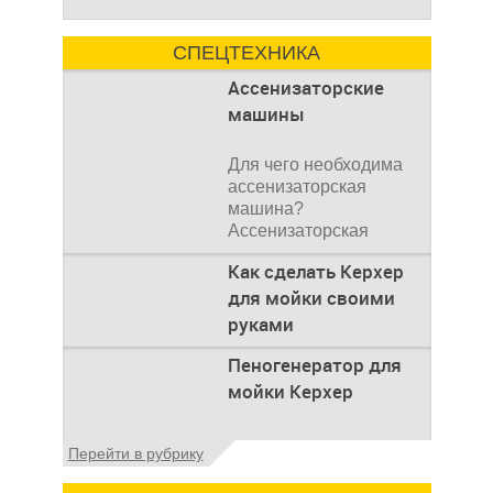
СПЕЦТЕХНИКА
Ассенизаторские
машины
Для чего необходима
ассенизаторская
машина?
Ассенизаторская
машина используется
Как сделать Керхер
для того, чтобы
для мойки своими
руками
Общие сведения о
Пеногенератор для
мойках высокого
мойки Керхер
давления Мойка
высокого давления –
это моечное
Общие сведения
Перейти в рубрику
оборудование,
Пеногенератор для
мойки керхер – это