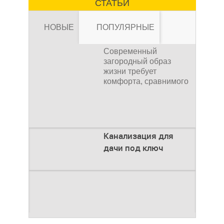
СТАТЬИ
устройство высокого
давления, которое
НОВЫЕ
ПОПУЛЯРНЫЕ
Современный
загородный образ
жизни требует
комфорта, сравнимого
Канализация
с городским. Однако
отсутствие
Канализация для
дачи под ключ
для дачи под
Современный
Введение
загородный образ
Строительство
жизни требует
загородного дома —
комфорта, сравнимого
это сложный процесс,
Как рассчитать
с городским. Однако
где каждая деталь
отсутствие