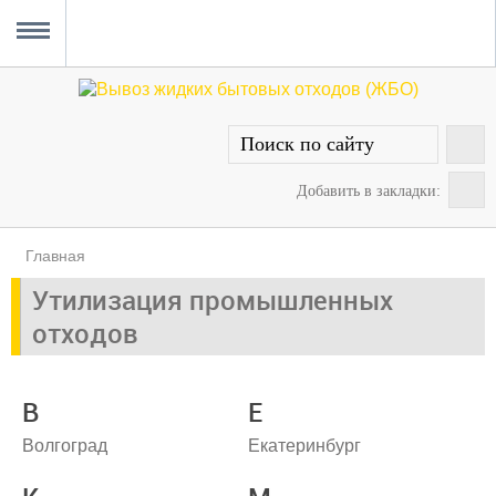
Главная
Вывоз ЖБО
Прочистка канализации
Уборка снега
Услуги сантехника
О проекте
MENU
Добавить в закладки:
Главная
Утилизация промышленных
отходов
В
Е
Волгоград
Екатеринбург