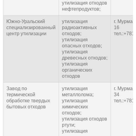
утилизация отходов
нефтепродуктов;
Южно-Уральский
утилизация
г. Мурман
специализированный
радиоактивных
16
центр утилизации
отходов;
тел.:+78
утилизация
опасных отходов;
утилизация
древесных отходов;
утилизация
органических
отходов
Завод по
утилизация
г. Мурман
термической
металлолома;
34
обработке твердых
утилизация
тел.:+78
бытовых отходов
химических
отходов;
утилизация отходов
ртути;
утилизация