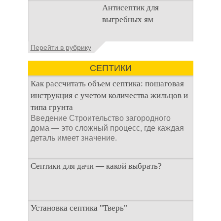
Очистка
Антисептик для
канализационного
выгребных ям
стока или выгребной
ямой всегда являлась
не самым приятным
Общие сведения об
Перейти в рубрику
аспектом
антисептиках
Антисептик для
СЕПТИКИ
выгребных ям – это
специальные
Как рассчитать объем септика: пошаговая
препараты, которые
инструкция с учетом количества жильцов и
типа грунта
Введение Строительство загородного
дома — это сложный процесс, где каждая
деталь имеет значение.
Септики для дачи — какой выбрать?
При строительстве дачи одной из
Установка септика "Тверь"
первоочередных задач становится
организация автономной канализации