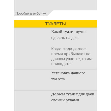
Установка септика Тверь - важнейший
Перейти в рубрику
аспект утилизации сточных вод в частных
домах и на загородных
ТУАЛЕТЫ
Какой туалет лучше
сделать на даче
Когда люди долгое
время прибывают на
дачном участке, то им
приходится
подстраивать все
Установка дачного
условия
туалета
Наличие туалета на
Делаем туалет для дачи
даче не является
своими руками
необходимостью для
каждого дачника. Но
многие люди думают,