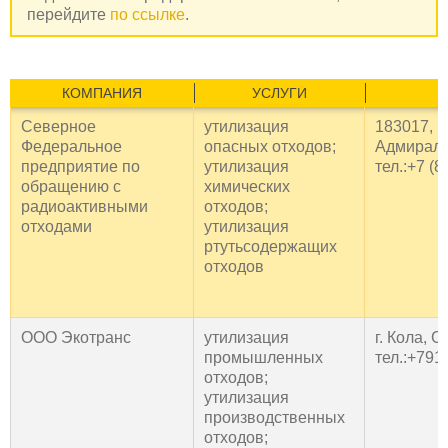
перейдите
по ссылке
.
КОМПАНИЯ
УСЛУГИ
Северное
утилизация
183017, г
Федеральное
опасных отходов;
Адмирала
предприятие по
утилизация
тел.:+7 (
обращению с
химических
радиоактивными
отходов;
отходами
утилизация
ртутьсодержащих
отходов
ООО Экотранс
утилизация
г. Кола, 
промышленных
тел.:+79
отходов;
утилизация
производственных
отходов;