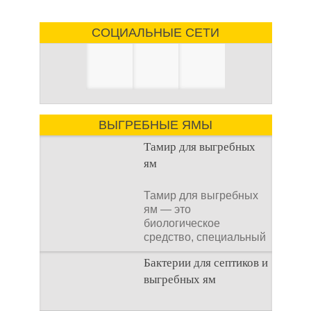
СОЦИАЛЬНЫЕ СЕТИ
ВЫГРЕБНЫЕ ЯМЫ
Тамир для выгребных
ям
Тамир для выгребных
ям — это
биологическое
средство, специальный
концентрат, который
Бактерии для септиков и
используется
выгребных ям