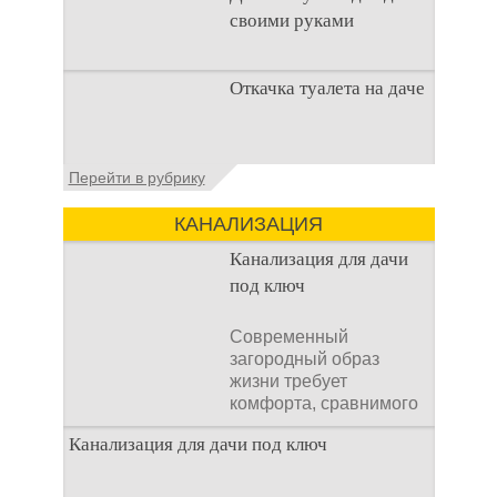
своими руками
Туалеты для дачи – это
Откачка туалета на даче
устройства, с которых
начинается
благоустройство
дачного участка,
Туалет на даче – это
Перейти в рубрику
частного
первая постройка,
которая изначально
КАНАЛИЗАЦИЯ
строится на дачном
участке. Она может
Канализация для дачи
под ключ
Современный
загородный образ
жизни требует
комфорта, сравнимого
с городским. Однако
Канализация для дачи под ключ
отсутствие
централизованных
коммуникаций часто