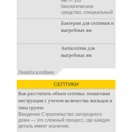
ям — это
биологическое
средство, специальный
концентрат, который
Бактерии для септиков и
используется
выгребных ям
Очистка
Антисептик для
канализационного
выгребных ям
стока или выгребной
ямой всегда являлась
не самым приятным
Общие сведения об
Перейти в рубрику
аспектом
антисептиках
Антисептик для
СЕПТИКИ
выгребных ям – это
специальные
Как рассчитать объем септика: пошаговая
препараты, которые
инструкция с учетом количества жильцов и
типа грунта
Введение Строительство загородного
дома — это сложный процесс, где каждая
деталь имеет значение.