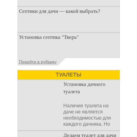
Септики для дачи — какой выбрать?
При строительстве дачи одной из
Установка септика "Тверь"
первоочередных задач становится
организация автономной канализации
Установка септика Тверь - важнейший
Перейти в рубрику
аспект утилизации сточных вод в частных
домах и на загородных
ТУАЛЕТЫ
Установка дачного
туалета
Наличие туалета на
даче не является
необходимостью для
каждого дачника. Но
многие люди думают,
Делаем туалет для дачи
что