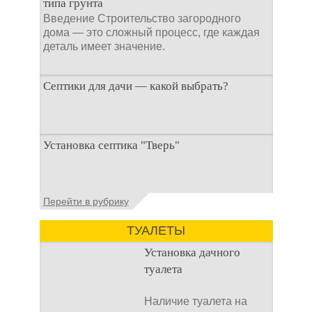
типа грунта
Введение Строительство загородного
дома — это сложный процесс, где каждая
деталь имеет значение.
Септики для дачи — какой выбрать?
При строительстве дачи одной из
Установка септика "Тверь"
первоочередных задач становится
организация автономной канализации
Установка септика Тверь - важнейший
Перейти в рубрику
аспект утилизации сточных вод в частных
домах и на загородных
ТУАЛЕТЫ
Установка дачного
туалета
Наличие туалета на