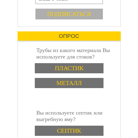
использовать его для
герметизации мест,
пошаговая
которые подвержены
воздействию воды.
Адгезия
Огнестойкий герметик
ОПРОС
хорошо прилипает к
различным
Трубы из какого материала Вы
материалам, таким как
используете для стоков?
стекло, металл, камень
инструкция
и древесина. Это
Варианты
ПЛАСТИК
свойство делает его
идеальным для
МЕТАЛЛ
герметизации
отверстий в различных
строительных
конструкциях.
Гибкость
Вы используете септик или
Огнестойкий герметик
выгребную яму?
обладает высокой
гибкостью, что
Варианты
СЕПТИК
позволяет ему