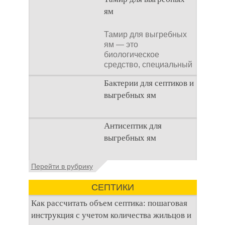
ям
Тамир для выгребных
ям — это
биологическое
средство, специальный
концентрат, который
Бактерии для септиков и
используется
выгребных ям
Очистка
Антисептик для
канализационного
выгребных ям
стока или выгребной
ямой всегда являлась
не самым приятным
Общие сведения об
Перейти в рубрику
аспектом
антисептиках
Антисептик для
СЕПТИКИ
выгребных ям – это
специальные
Как рассчитать объем септика: пошаговая
препараты, которые
инструкция с учетом количества жильцов и