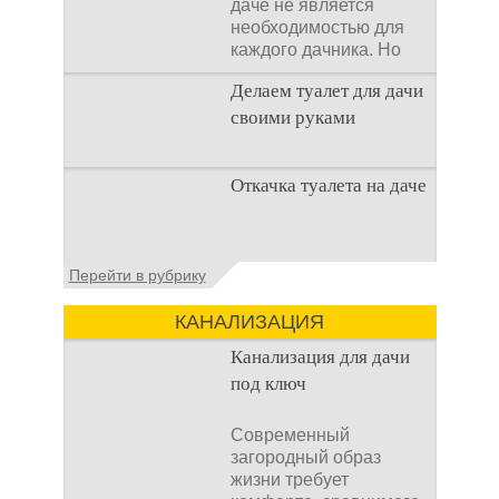
даче не является
необходимостью для
каждого дачника. Но
многие люди думают,
Делаем туалет для дачи
что
своими руками
Туалеты для дачи – это
Откачка туалета на даче
устройства, с которых
начинается
благоустройство
дачного участка,
Туалет на даче – это
Перейти в рубрику
частного
первая постройка,
которая изначально
КАНАЛИЗАЦИЯ
строится на дачном
участке. Она может
Канализация для дачи
под ключ
Современный
загородный образ
жизни требует