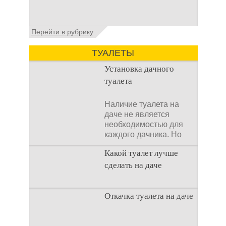
организация автономной канализации
Установка септика Тверь - важнейший
Перейти в рубрику
аспект утилизации сточных вод в частных
домах и на загородных
ТУАЛЕТЫ
Установка дачного
туалета
Наличие туалета на
даче не является
необходимостью для
каждого дачника. Но
многие люди думают,
Какой туалет лучше
что
сделать на даче
Когда люди долгое
Откачка туалета на даче
время прибывают на
дачном участке, то им
приходится