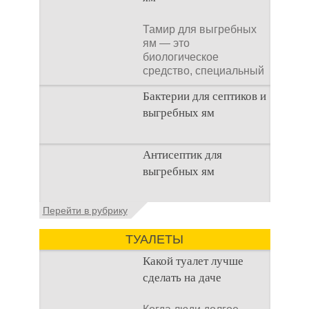
Тамир для выгребных
ям — это
биологическое
средство, специальный
концентрат, который
Бактерии для септиков и
используется
выгребных ям
Очистка
Антисептик для
канализационного
выгребных ям
стока или выгребной
ямой всегда являлась
не самым приятным
Общие сведения об
Перейти в рубрику
аспектом
антисептиках
Антисептик для
ТУАЛЕТЫ
выгребных ям – это
специальные
Какой туалет лучше
препараты, которые
сделать на даче