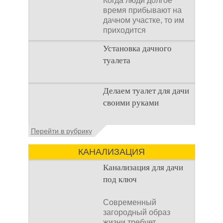
Когда люди долгое
время прибывают на
дачном участке, то им
приходится
подстраивать все
Установка дачного
условия
туалета
Наличие туалета на
Делаем туалет для дачи
даче не является
своими руками
необходимостью для
каждого дачника. Но
многие люди думают,
Туалеты для дачи – это
Перейти в рубрику
что
устройства, с которых
начинается
КАНАЛИЗАЦИЯ
благоустройство
дачного участка,
Канализация для дачи
частного
под ключ
Современный
загородный образ
жизни требует