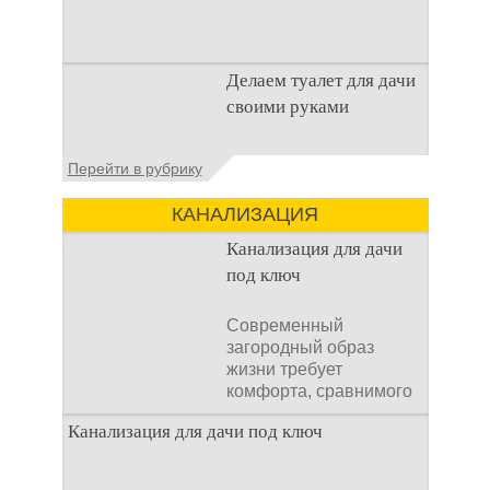
Туалет на даче – это
Делаем туалет для дачи
первая постройка,
своими руками
которая изначально
строится на дачном
участке. Она может
Туалеты для дачи – это
Перейти в рубрику
устройства, с которых
начинается
КАНАЛИЗАЦИЯ
благоустройство
дачного участка,
Канализация для дачи
частного
под ключ
Современный
загородный образ
жизни требует
комфорта, сравнимого
с городским. Однако
Канализация для дачи под ключ
отсутствие
централизованных
коммуникаций часто