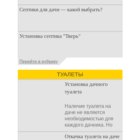
Септики для дачи — какой выбрать?
При строительстве дачи одной из
Установка септика "Тверь"
первоочередных задач становится
организация автономной канализации
Установка септика Тверь - важнейший
Перейти в рубрику
аспект утилизации сточных вод в частных
домах и на загородных
ТУАЛЕТЫ
Установка дачного
туалета
Наличие туалета на
даче не является
необходимостью для
каждого дачника. Но
многие люди думают,
Откачка туалета на даче
что