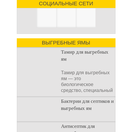
СОЦИАЛЬНЫЕ СЕТИ
ВЫГРЕБНЫЕ ЯМЫ
Тамир для выгребных
ям
Тамир для выгребных
ям — это
биологическое
средство, специальный
концентрат, который
Бактерии для септиков и
используется
выгребных ям
Очистка
Антисептик для
канализационного