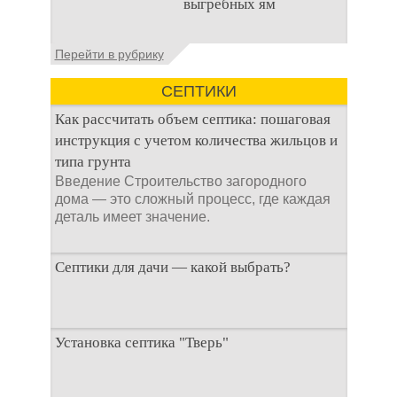
выгребных ям
стока или выгребной
ямой всегда являлась
не самым приятным
Общие сведения об
Перейти в рубрику
аспектом
антисептиках
Антисептик для
СЕПТИКИ
выгребных ям – это
специальные
Как рассчитать объем септика: пошаговая
препараты, которые
инструкция с учетом количества жильцов и
типа грунта
Введение Строительство загородного
дома — это сложный процесс, где каждая
деталь имеет значение.
Септики для дачи — какой выбрать?
При строительстве дачи одной из
Установка септика "Тверь"
первоочередных задач становится
организация автономной канализации