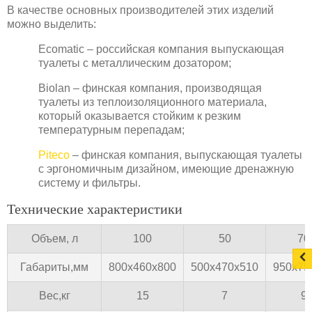
В качестве основных производителей этих изделий
можно выделить:
Ecomatic – российская компания выпускающая
туалеты с металлическим дозатором;
Biolan – финская компания, производящая
туалеты из теплоизоляционного материала,
который оказывается стойким к резким
температурным перепадам;
Piteco
– финская компания, выпускающая туалеты
с эргономичным дизайном, имеющие дренажную
систему и фильтры.
Технические характеристики
Объем, л
100
50
70
Габариты,мм
800х460х800
500х470х510
950х75
Вес,кг
15
7
9