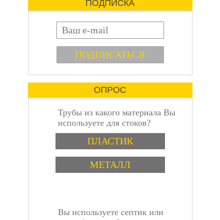
ПОДПИСКА
не теряет свои
свойства при контакте с
E-mail
влагой. Это позволяет
использовать его для
герметизации мест,
пошаговая
которые подвержены
воздействию воды.
Адгезия
Огнестойкий герметик
ОПРОС
хорошо прилипает к
различным
Трубы из какого материала Вы
материалам, таким как
используете для стоков?
стекло, металл, камень
инструкция
и древесина. Это
Варианты
ПЛАСТИК
свойство делает его
идеальным для
МЕТАЛЛ
герметизации
отверстий в различных
строительных
конструкциях.
Гибкость
Вы используете септик или
Огнестойкий герметик