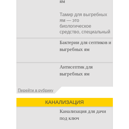
ям
Тамир для выгребных
ям — это
биологическое
средство, специальный
концентрат, который
Бактерии для септиков и
используется
выгребных ям
Очистка
Антисептик для
канализационного
выгребных ям
стока или выгребной
ямой всегда являлась
не самым приятным
Общие сведения об
Перейти в рубрику
аспектом
антисептиках
Антисептик для
КАНАЛИЗАЦИЯ
выгребных ям – это
специальные
Канализация для дачи
препараты, которые
под ключ