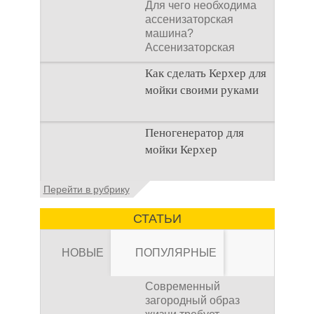
современным
Для чего необходима
технологиям, весь цикл от выбора
предназначен для
технологиям, весь цикл
ассенизаторская
оборудования до первого запуска может
защиты от огня. Он
от выбора
машина?
занять всего одну неделю. Правильно
может быть
оборудования до
Ассенизаторская
подобранная автономная система
использован в
первого запуска может
машина используется
канализации работает тихо, эффективно и
различных областях,
занять всего одну
Как сделать Керхер для
для того, чтобы
не требует постоянного внимания.
включая строительство,
неделю. Правильно
мойки своими руками
Канализация для дачи под ключ
— это не
промышленность и
подобранная
просто удобство, а необходимость для
автомобильную
автономная система
здорового и безопасного проживания на
отрасль. В данной
Общие сведения о
канализации работает
природе. В этой статье мы разберем
Пеногенератор для
статье мы рассмотрим
мойках высокого
тихо, эффективно и не
пошаговый план, который поможет вам
мойки Керхер
основные свойства и
давления Мойка
требует постоянного
избежать типичных ошибок, сэкономить
применение
огнестойкого
высокого давления –
внимания.
Канализация
время и получить надежное решение для
герметика
.
это моечное
Общие сведения
для дачи под ключ
—
вашего участка. Мы рассмотрим все этапы:
Перейти в рубрику
оборудование,
Пеногенератор для
это не просто удобство,
от точной оценки потребностей до
Свойства
мойки керхер – это
а необходимость для
финально
огнестойкого
СТАТЬИ
устройство высокого
здорового и
герметика
давления, которое
безопасного
Огнестойкий герметик
НОВЫЕ
ПОПУЛЯРНЫЕ
проживания на
обладает рядом
природе. В этой статье
уникальных свойств,
мы разберем
Современный
которые делают его
пошаговый план,
загородный образ
особенно ценным в
который поможет вам