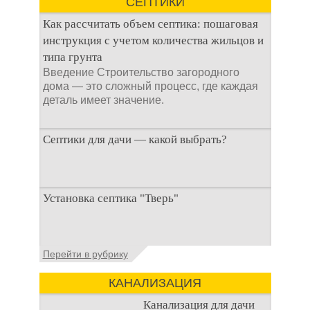
СЕПТИКИ
выгребных ям – это
специальные
Как рассчитать объем септика: пошаговая
препараты, которые
инструкция с учетом количества жильцов и
типа грунта
Введение Строительство загородного
дома — это сложный процесс, где каждая
деталь имеет значение.
Септики для дачи — какой выбрать?
При строительстве дачи одной из
Установка септика "Тверь"
первоочередных задач становится
организация автономной канализации
Установка септика Тверь - важнейший
Перейти в рубрику
аспект утилизации сточных вод в частных
домах и на загородных
КАНАЛИЗАЦИЯ
Канализация для дачи