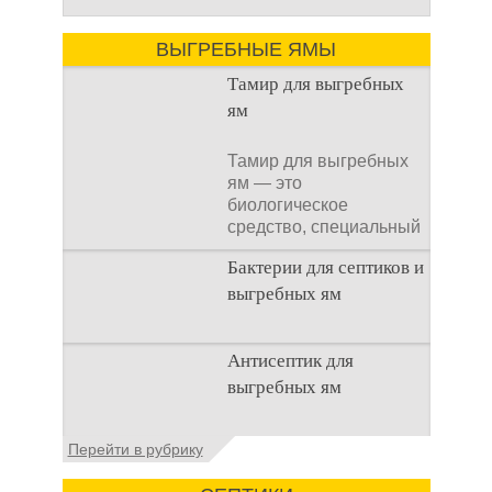
ВЫГРЕБНЫЕ ЯМЫ
Тамир для выгребных
ям
Тамир для выгребных
ям — это
биологическое
средство, специальный
концентрат, который
Бактерии для септиков и
используется
выгребных ям
Очистка
Антисептик для
канализационного
выгребных ям
стока или выгребной
ямой всегда являлась
не самым приятным
Общие сведения об
Перейти в рубрику
аспектом
антисептиках
Антисептик для