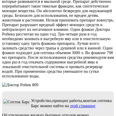
которые развиваются в мыльной среде. Препарат действенно
перерабатывает такие тяжелые фракции, как синтетические
моющие вещества. Он абсолютно безвреден для окружающей
среды. Безопасен для использования, не вреден детям,
животным и растениям. Нельзя принимать препарат вовнутрь.
Препарат разрушает вредный эффект моющих средств и
нейтрализует их негативное влияние. Один флакон Доктора
Робика рассчитан на один год. Три-четыре раза в год
необходимо заливать в выгребную яму или в очистительную
установку одну треть флакона препарата. Лучше всего
заливать средство через трапы в душевой или в ванной. Один
флакон подходит для септика объемом 3000 л. Во флаконе 798
мл препарата. После использования средства рекомендуем вам
один раз в год откачать содержимое выгребной ямы и
локальной очистительной системы и промыть резервуар
водой. При применении средства уменьшите на сутки
использование воды.
Устройство,принцип работы,монтаж септика
Барс можно найти на
этой странице
Об утилизации жидких бытовых отходов можно