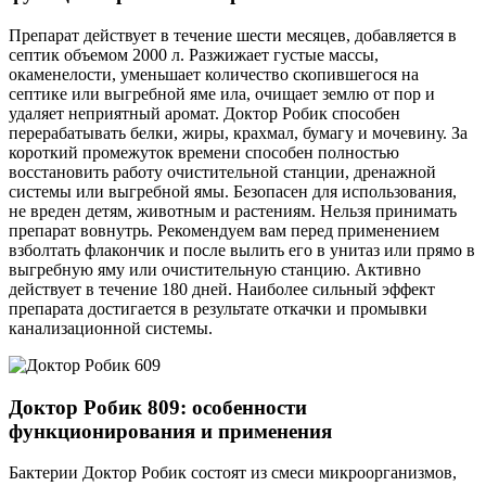
Препарат действует в течение шести месяцев, добавляется в
септик объемом 2000 л. Разжижает густые массы,
окаменелости, уменьшает количество скопившегося на
септике или выгребной яме ила, очищает землю от пор и
удаляет неприятный аромат. Доктор Робик способен
перерабатывать белки, жиры, крахмал, бумагу и мочевину. За
короткий промежуток времени способен полностью
восстановить работу очистительной станции, дренажной
системы или выгребной ямы. Безопасен для использования,
не вреден детям, животным и растениям. Нельзя принимать
препарат вовнутрь. Рекомендуем вам перед применением
взболтать флакончик и после вылить его в унитаз или прямо в
выгребную яму или очистительную станцию. Активно
действует в течение 180 дней. Наиболее сильный эффект
препарата достигается в результате откачки и промывки
канализационной системы.
Доктор Робик 809: особенности
функционирования и применения
Бактерии Доктор Робик состоят из смеси микроорганизмов,