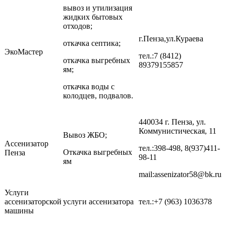
вывоз и утилизация
жидких бытовых
отходов;
г.Пенза,ул.Кураева
откачка септика;
ЭкоМастер
тел.:7 (8412)
откачка выгребных
89379155857
ям;
откачка воды с
колодцев, подвалов.
440034 г. Пенза, ул.
Коммунистическая, 11
Вывоз ЖБО;
Ассенизатор
тел.:398-498, 8(937)411-
Откачка выгребных
Пенза
98-11
ям
mail:assenizator58@bk.ru
Услуги
ассенизаторской
услуги ассенизатора
тел.:+7 (963) 1036378
машины