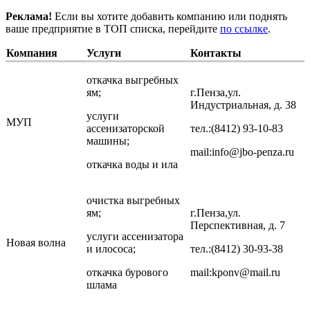
Реклама!
Если вы хотите добавить компанию или поднять
ваше предприятие в ТОП списка, перейдите
по ссылке
.
Компания
Услуги
Контакты
откачка выгребных
ям;
г.Пенза,ул.
Индустриальная, д. 38
услуги
МУП
ассенизаторской
тел.:(8412) 93-10-83
машины;
mail:info@jbo-penza.ru
откачка воды и ила
очистка выгребных
ям;
г.Пенза,ул.
Перспективная, д. 7
услуги ассенизатора
Новая волна
и илососа;
тел.:(8412) 30-93-38
откачка бурового
mail:kponv@mail.ru
шлама