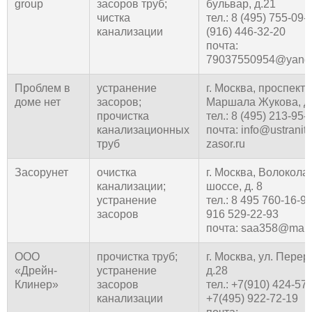
group
засоров труб;
бульвар, д.21
чистка
тел.: 8 (495) 755-09-
канализации
(916) 446-32-20
почта:
79037550954@yande
Проблем в
устранение
г. Москва, проспект
доме нет
засоров;
Маршала Жукова, д
прочистка
тел.: 8 (495) 213-95-
канализационных
почта: info@ustranit-
труб
zasor.ru
Засорунет
очистка
г. Москва, Волокола
канализации;
шоссе, д. 8
устранение
тел.: 8 495 760-16-91
засоров
916 529-22-93
почта: saa358@mail.
ООО
прочистка труб;
г. Москва, ул. Перер
«Дрейн-
устранение
д.28
Клинер»
засоров
тел.: +7(910) 424-57-
канализации
+7(495) 922-72-19