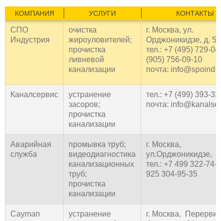
КОМПАНИЯ
УСЛУГИ
КОНТАКТЫ
СПО
очистка
г. Москва, ул.
Индустрия
жироуловителей;
Орджоникидзе, д. 5
прочистка
тел.: +7 (495) 729-04
ливневой
(905) 756-09-10
канализации
почта: info@spoind.r
Каналсервис
устранение
тел.: +7 (499) 393-33
засоров;
почта: info@kanalser
прочистка
канализации
Аварийная
промывка труб;
г. Москва,
служба
видеодиагностика
ул.Орджоникидзе, д
канализационных
тел.: +7 499 322-74-9
труб;
925 304-95-35
прочистка
канализации
Cayman
устранение
г. Москва, Перерви