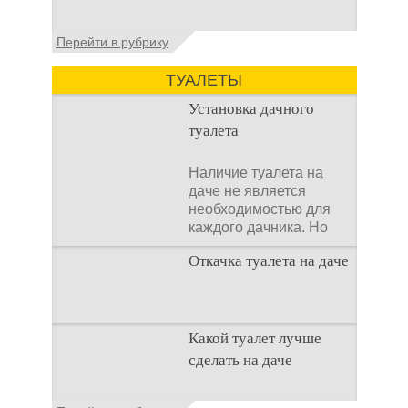
Установка септика Тверь - важнейший
Перейти в рубрику
аспект утилизации сточных вод в частных
домах и на загородных
ТУАЛЕТЫ
Установка дачного
туалета
Наличие туалета на
даче не является
необходимостью для
каждого дачника. Но
многие люди думают,
Откачка туалета на даче
что
Туалет на даче – это
Какой туалет лучше
первая постройка,
сделать на даче
которая изначально
строится на дачном
участке. Она может
Когда люди долгое