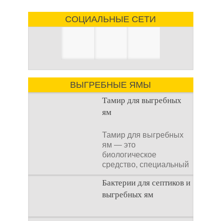
СОЦИАЛЬНЫЕ СЕТИ
ВЫГРЕБНЫЕ ЯМЫ
Тамир для выгребных
ям
Тамир для выгребных
ям — это
биологическое
средство, специальный
концентрат, который
Бактерии для септиков и
используется
выгребных ям
Очистка