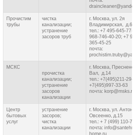
почта:
draincleaner@yandex
Прочистим
чистка
г. Москва, ул. 2я
трубы
канализации;
Владимирская, д.6
устранение
тел.: +7 495-645-77-
засоров труб
968-746-40-20; +7 96
365-45-25
почта:
prochistim.truby@ya
МСКС
г. Москва, Пресненс
прочистка
Вал, д.14
канализации;
тел.: +7(495)211-29-
устранение
+7(495)997-33-63
засоров
почта: korp@msks.ru
канализации
Центр
устранение
г. Москва, ул. Антон
бытовых
засоров;
Овсеенко, д.15
услуг
чистка
тел.: + 7 (499) 110-7
канализации
почта: info@santehni
home.ru