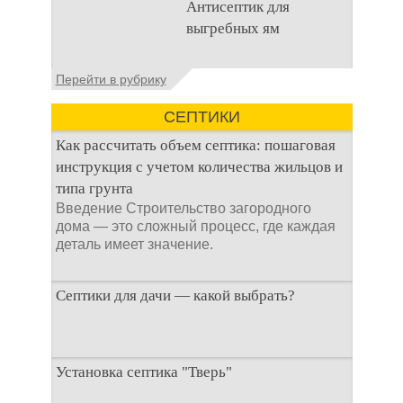
Антисептик для
канализационного
выгребных ям
стока или выгребной
ямой всегда являлась
не самым приятным
Общие сведения об
Перейти в рубрику
аспектом
антисептиках
Антисептик для
СЕПТИКИ
выгребных ям – это
специальные
Как рассчитать объем септика: пошаговая
препараты, которые
инструкция с учетом количества жильцов и
типа грунта
Введение Строительство загородного
дома — это сложный процесс, где каждая
деталь имеет значение.
Септики для дачи — какой выбрать?
При строительстве дачи одной из
Установка септика "Тверь"
первоочередных задач становится
организация автономной канализации