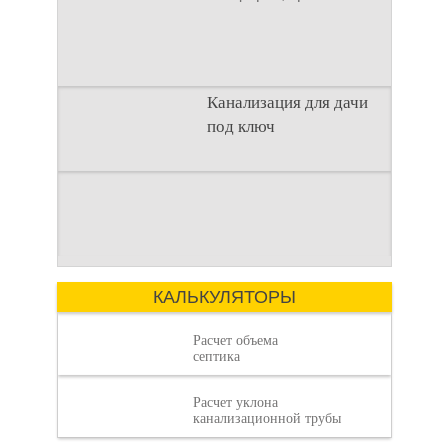
Канализация для
с городским. Однако
отсутствие
Канализация для дачи
под ключ
дачи под ключ
Современный
Введение
загородный образ
Строительство
жизни требует
загородного дома —
комфорта, сравнимого
это сложный процесс,
с городским. Однако
Как рассчитать
где каждая деталь
отсутствие
имеет значение.
КАЛЬКУЛЯТОРЫ
Расчет объема
септика
Расчет уклона
объем септика:
канализационной трубы