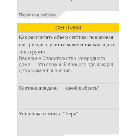
ямой всегда являлась
не самым приятным
Общие сведения об
Перейти в рубрику
аспектом
антисептиках
Антисептик для
СЕПТИКИ
выгребных ям – это
специальные
Как рассчитать объем септика: пошаговая
препараты, которые
инструкция с учетом количества жильцов и
типа грунта
Введение Строительство загородного
дома — это сложный процесс, где каждая
деталь имеет значение.
Септики для дачи — какой выбрать?
При строительстве дачи одной из
Установка септика "Тверь"
первоочередных задач становится
организация автономной канализации
Установка септика Тверь - важнейший