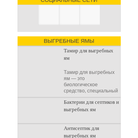
СОЦИАЛЬНЫЕ СЕТИ
ВЫГРЕБНЫЕ ЯМЫ
Тамир для выгребных
ям
Тамир для выгребных
ям — это
биологическое
средство, специальный
концентрат, который
Бактерии для септиков и
используется
выгребных ям
Очистка
Антисептик для
канализационного
выгребных ям
стока или выгребной