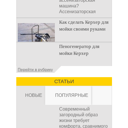
ассенизаторская
машина?
Ассенизаторская
машина используется
Как сделать Керхер для
для того, чтобы
мойки своими руками
Общие сведения о
Пеногенератор для
мойках высокого
мойки Керхер
давления Мойка
высокого давления –
это моечное
Общие сведения
Перейти в рубрику
оборудование,
Пеногенератор для
мойки керхер – это
СТАТЬИ
устройство высокого
давления, которое
НОВЫЕ
ПОПУЛЯРНЫЕ
Современный
загородный образ
жизни требует
комфорта, сравнимого