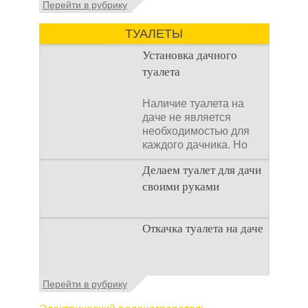
Перейти в рубрику
аспект утилизации сточных вод в частных
домах и на загородных
ТУАЛЕТЫ
Установка дачного
туалета
Наличие туалета на
даче не является
необходимостью для
каждого дачника. Но
многие люди думают,
Делаем туалет для дачи
что
своими руками
Туалеты для дачи – это
Откачка туалета на даче
устройства, с которых
начинается
благоустройство
дачного участка,
Туалет на даче – это
Перейти в рубрику
частного
первая постройка,
которая изначально