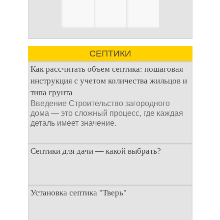
СЕПТИКИ
Как рассчитать объем септика: пошаговая
инструкция с учетом количества жильцов и
типа грунта
Введение Строительство загородного
дома — это сложный процесс, где каждая
деталь имеет значение.
Септики для дачи — какой выбрать?
При строительстве дачи одной из
Установка септика "Тверь"
первоочередных задач становится
организация автономной канализации