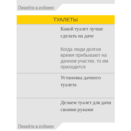
Установка септика Тверь - важнейший
Перейти в рубрику
аспект утилизации сточных вод в частных
домах и на загородных
ТУАЛЕТЫ
Какой туалет лучше
сделать на даче
Когда люди долгое
время прибывают на
дачном участке, то им
приходится
подстраивать все
Установка дачного
условия
туалета
Наличие туалета на
Делаем туалет для дачи
даче не является
своими руками
необходимостью для
каждого дачника. Но
многие люди думают,
Туалеты для дачи – это
Перейти в рубрику
что
устройства, с которых