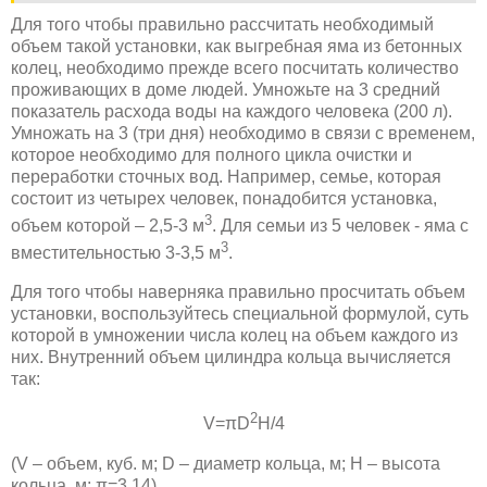
Для того чтобы правильно рассчитать необходимый
объем такой установки, как выгребная яма из бетонных
колец, необходимо прежде всего посчитать количество
проживающих в доме людей. Умножьте на 3 средний
показатель расхода воды на каждого человека (200 л).
Умножать на 3 (три дня) необходимо в связи с временем,
которое необходимо для полного цикла очистки и
переработки сточных вод. Например, семье, которая
состоит из четырех человек, понадобится установка,
3
объем которой – 2,5-3 м
. Для семьи из 5 человек - яма с
3
вместительностью 3-3,5 м
.
Для того чтобы наверняка правильно просчитать объем
установки, воспользуйтесь специальной формулой, суть
которой в умножении числа колец на объем каждого из
них. Внутренний объем цилиндра кольца вычисляется
так:
2
V=πD
H/4
(V – объем, куб. м; D – диаметр кольца, м; Н – высота
кольца, м; π=3,14).