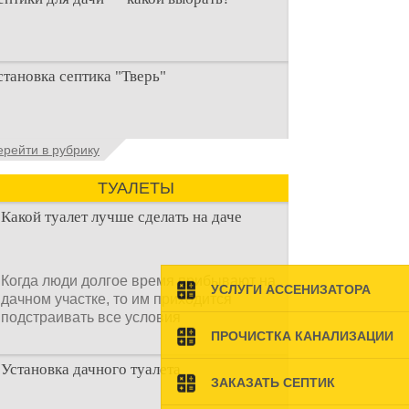
ри строительстве дачи одной из
становка септика "Тверь"
ервоочередных задач становится
рганизация автономной канализации
становка септика Тверь - важнейший
ерейти в рубрику
спект утилизации сточных вод в частных
омах и на загородных
ТУАЛЕТЫ
Какой туалет лучше сделать на даче
Когда люди долгое время прибывают на
УСЛУГИ АССЕНИЗАТОРА
дачном участке, то им приходится
подстраивать все условия
ПРОЧИСТКА КАНАЛИЗАЦИИ
Установка дачного туалета
ЗАКАЗАТЬ СЕПТИК