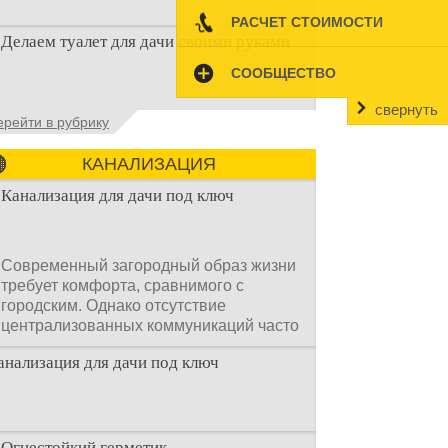
РАСЧЕТ СТОИМОСТИ
Наличие туалета на даче не является
Делаем туалет для дачи своими руками
необходимостью для каждого дачника.
Но многие люди думают, что
СООБЩЕСТВО
свернуть
Туалеты для дачи – это устройства, с
ерейти в рубрику
которых начинается благоустройство
дачного участка, частного
КАНАЛИЗАЦИЯ
Канализация для дачи под ключ
Современный загородный образ жизни
требует комфорта, сравнимого с
городским. Однако отсутствие
централизованных коммуникаций часто
становится главным препятствием.
анализация для дачи под ключ
Многие владельцы ошибочно полагают,
что установка очистных сооружений —
это сложный и длительный процесс,
требующий месяцев проектирования и
огромных вложений.
Огнестойкий герметик