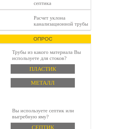
септика
каждая
деталь
имеет
пошаговая инструкция
Расчет уклона
значение.
канализационной трубы
ОПРОС
Трубы из какого материала Вы
используете для стоков?
Варианты
ПЛАСТИК
МЕТАЛЛ
Вы используете септик или
выгребную яму?
Варианты
СЕПТИК