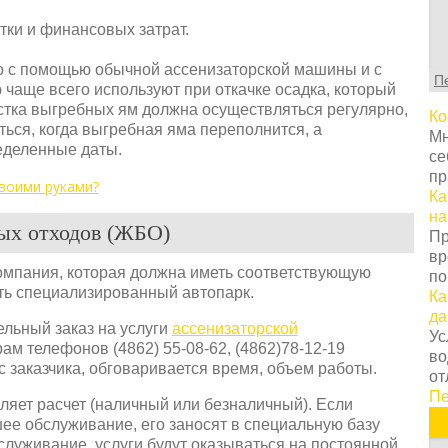
С
т
тки и финансовых затрат.
г
ц
о с помощью обычной ассенизаторской машины и с
П
с
аще всего используют при откачке осадка, который
в
стка выгребных ям должна осуществляться регулярно,
Ко
у
ься, когда выгребная яма переполнится, а
Мн
с
еделенные даты.
се
т
пр
о
своими руками?
Ка
Н
на
т
ых отходов (ЖБО)
Пр
о
вр
з
мпания, которая должна иметь соответствующую
по
п
ть специализированный автопарк.
Ка
к
да
н
ельный заказ на услуги
ассенизаторской
Ус
К
ам телефонов (4862) 55-08-62, (4862)78-12-19
во
п
с заказчика, обговаривается время, объем работы.
от
з
Пе
вляет расчет (наличный или безналичный). Если
п
шее обслуживание, его заносят в специальную базу
п
служивание, услуги будут оказываться на постоянной
и