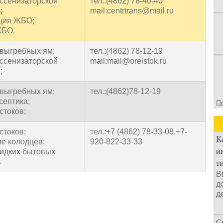
ассенизаторской
тел.:(4862) 78-40-40
;
mail:centrtrans@mail.ru
ция ЖБО;
ЖБО.
 выгребных ям;
тел.:(4862) 78-12-19
ассенизаторской
mail:mail@orelstok.ru
;
 выгребных ям;
тел.:(4862)78-12-19
септика;
П
стоков;
стоков;
тел.:+7 (4862) 78-33-08,+7-
К
е колодцев;
920-822-33-33
и
идких бытовых
.
т
В
д
д
С