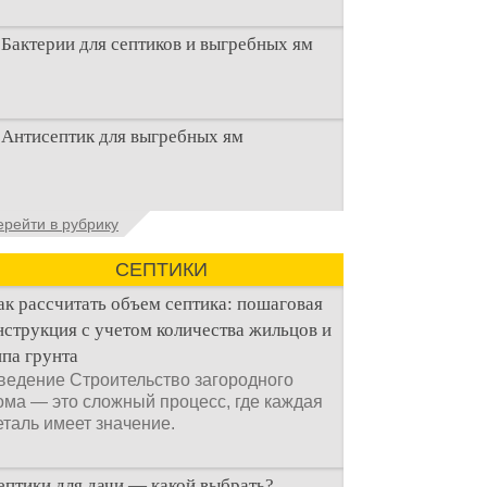
Бактерии для септиков и выгребных ям
Очистка канализационного стока или
Антисептик для выгребных ям
выгребной ямой всегда являлась не
самым приятным аспектом
Общие сведения об антисептиках
ерейти в рубрику
Антисептик для выгребных ям – это
специальные препараты, которые
СЕПТИКИ
ак рассчитать объем септика: пошаговая
нструкция с учетом количества жильцов и
ипа грунта
ведение Строительство загородного
ома — это сложный процесс, где каждая
еталь имеет значение.
ептики для дачи — какой выбрать?