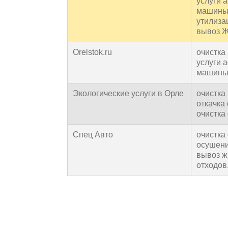
услуги 
машины
утилиза
вывоз 
Orelstok.ru
очистка
услуги 
машины
Экологические услуги в Орле
очистка
откачка 
очистка 
Спец Авто
очистка 
осушени
вывоз ж
отходов