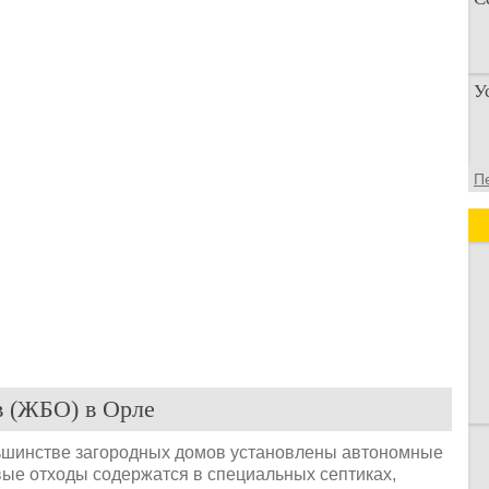
П
У
п
о
У
П
а
д
в (ЖБО) в Орле
ольшинстве загородных домов установлены автономные
ые отходы содержатся в специальных септиках,