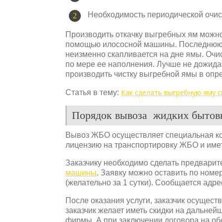
Необходимость периодической очис
Производить откачку выгребных ям можн
помощью илососной машины. Последнюю ч
неизменно скапливается на дне ямы. Очи
по мере ее наполнения. Лучше не дожидат
производить чистку выгребной ямы в опр
Как сделать выгребную яму 
Статья в тему:
Порядок вывоза жидких бытов
Вывоз ЖБО осуществляет специальная ко
лицензию на транспортировку ЖБО и име
Заказчику необходимо сделать предварит
машины
.
Заявку можно оставить по номер
(желательно за 1 сутки). Сообщается адре
После оказания услуги, заказчик осущест
заказчик желает иметь скидки на дальней
фирмы. А при заключении договора на об