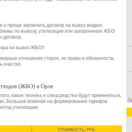
в
в
о
ф
 и проще заключить договор на вывоз жидких
облемы по вывозу, утилизации или захоронения ЖБО
н договор.
овора на вывоз ЖБО?
ворные отношения сторон, их права и обязанности,
ь очистки.
тходов (ЖБО) в Орле
ого, какая техника и спецсредства будут применяться,
П
елан. Большое влияние на формирование тарифов
метод утилизации.
СТОИМОСТЬ, РУБ.