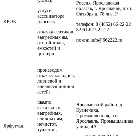
(ЖБО);
Россия, Ярославская
область, г. Ярославль, пр-т.
услуги
Октября д. 78 лит. Р
ассенизатора,
КРОК
илососа:
телефон: 8 (4852) 66-22-22
8-961-027-22-22
откачка септиков,
выгребных ям,
почта: info@662222.ru
отстойников,
емкостей и
цистерн;
производим
откачку:колодцев,
ливневой и
канализационной
сетей;
шампо,
Ярославский район, д.
фекальных,
Кузнечиха,
выгребных,
Промышленная, 5 и
сливных ям,
Ярославль, Промышленная
нечистот,
Ярфутман
улица, 4А
туалетов;