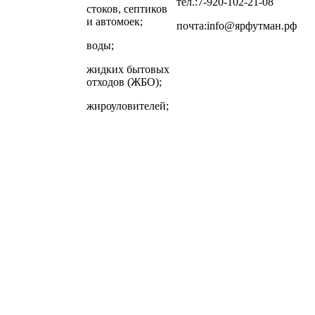
тел.:7-920-102-21-08
стоков, септиков
и автомоек;
почта:info@ярфутман.рф
воды;
жидких бытовых
отходов (ЖБО);
жироуловителей;