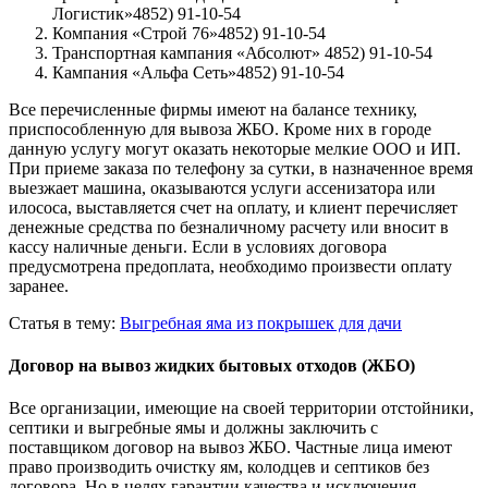
Логистик»4852) 91-10-54
Компания «Строй 76»4852) 91-10-54
Транспортная кампания «Абсолют» 4852) 91-10-54
Кампания «Альфа Сеть»4852) 91-10-54
Все перечисленные фирмы имеют на балансе технику,
приспособленную для вывоза ЖБО. Кроме них в городе
данную услугу могут оказать некоторые мелкие ООО и ИП.
При приеме заказа по телефону за сутки, в назначенное время
выезжает машина, оказываются услуги ассенизатора или
илососа, выставляется счет на оплату, и клиент перечисляет
денежные средства по безналичному расчету или вносит в
кассу наличные деньги. Если в условиях договора
предусмотрена предоплата, необходимо произвести оплату
заранее.
Статья в тему:
Выгребная яма из покрышек для дачи
Договор на вывоз жидких бытовых отходов (ЖБО)
Все организации, имеющие на своей территории отстойники,
септики и выгребные ямы и должны заключить с
поставщиком договор на вывоз ЖБО. Частные лица имеют
право производить очистку ям, колодцев и септиков без
договора. Но в целях гарантии качества и исключения