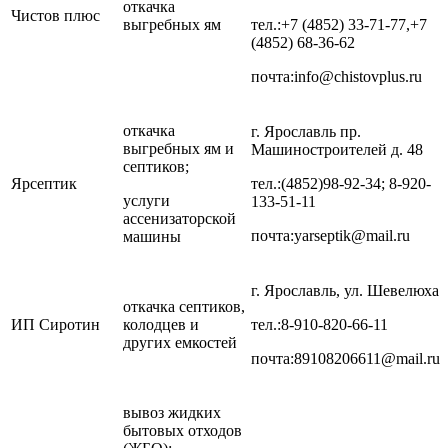
откачка
Чистов плюс
выгребных ям
тел.:+7 (4852) 33-71-77,+7
(4852) 68-36-62
почта:info@chistovplus.ru
откачка
г. Ярославль пр.
выгребных ям и
Машиностроителей д. 48
септиков;
Ярсептик
тел.:(4852)98-92-34; 8-920-
услуги
133-51-11
ассенизаторской
почта:yarseptik@mail.ru
машины
г. Ярославль, ул. Шевелюха
откачка септиков,
ИП Сиротин
колодцев и
тел.:8-910-820-66-11
других емкостей
почта:89108206611@mail.ru
вывоз жидких
бытовых отходов