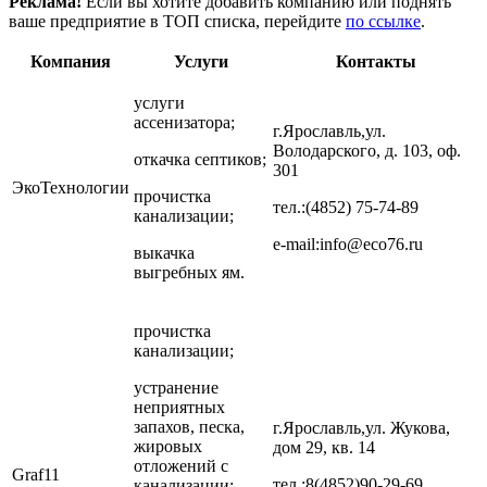
Реклама!
Если вы хотите добавить компанию или поднять
ваше предприятие в ТОП списка, перейдите
по ссылке
.
Компания
Услуги
Контакты
услуги
ассенизатора;
г.Ярославль,ул.
Володарского, д. 103, оф.
откачка септиков;
301
ЭкоТехнологии
прочистка
тел.:(4852) 75-74-89
канализации;
e-mail:info@eco76.ru
выкачка
выгребных ям.
прочистка
канализации;
устранение
неприятных
запахов, песка,
г.Ярославль,ул. Жукова,
жировых
дом 29, кв. 14
отложений с
Graf11
тел.:8(4852)90-29-69
канализации;