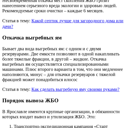
Несвоевременная откачка мест скопления ЖБО грозит
нанесением серьезного вреда экологии и здоровью людей.
Рекомендуемые сроки очистки – каждые 6 месяцев.
Статья в тему:
Какой септик лучше для загородного дома или
дачи?
Откачка выгребных ям
Бывает два вида выгребных ям: с одним и с двумя
резервуарами. Две емкости позволяют в одной накапливать
более тяжелые фракции, в другой – жидкие. Откачка
выгребных ям осуществляется специализированными
машинами. Плюс второго варианта в том, что они медленнее
наполняются, минус – для откачки резервуаров с тяжелой
фракцией может понадобиться илосос
Статья в тему:
Как сделать выгребную яму своими руками?
Порядок вывоза ЖБО
В Ярославле имеются крупные организации, в обязанности
которых входит вывоз и утилизация ЖБО. Это:
Транспортно-экспедиционная кампания «Старт