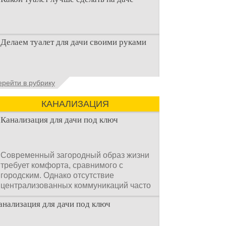
Когда люди долгое время прибывают на
Делаем туалет для дачи своими руками
дачном участке, то им приходится
подстраивать все условия
Туалеты для дачи – это устройства, с
ерейти в рубрику
которых начинается благоустройство
дачного участка, частного
КАНАЛИЗАЦИЯ
Канализация для дачи под ключ
Современный загородный образ жизни
требует комфорта, сравнимого с
городским. Однако отсутствие
централизованных коммуникаций часто
становится главным препятствием.
анализация для дачи под ключ
Многие владельцы ошибочно полагают,
что установка очистных сооружений —
это сложный и длительный процесс,