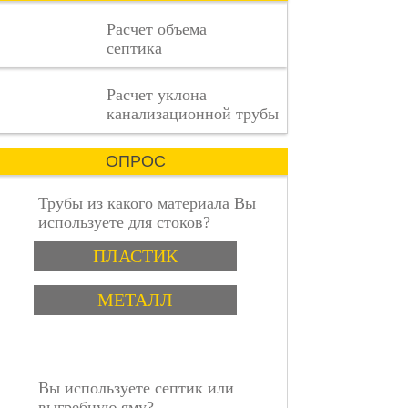
процесс,
Расчет объема
где
септика
каждая
деталь
имеет
пошаговая инструкция
Расчет уклона
значение.
канализационной трубы
ОПРОС
Трубы из какого материала Вы
используете для стоков?
Варианты
ПЛАСТИК
МЕТАЛЛ
Вы используете септик или
выгребную яму?