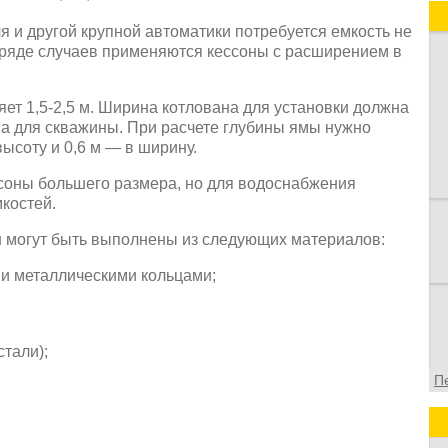
п
 и другой крупной автоматики потребуется емкость не
и
В ряде случаев применяются кессоны с расширением в
в
в
о
ет 1,5-2,5 м. Ширина котлована для установки должна
ф
на для скважины. При расчете глубины ямы нужно
высоту и 0,6 м — в ширину.
соны большего размера, но для водоснабжения
костей.
н могут быть выполнены из следующих материалов:
и металлическими кольцами;
тали);
П