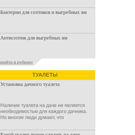
Бактерии для септиков и выгребных ям
Очистка канализационного стока или
Антисептик для выгребных ям
выгребной ямой всегда являлась не
самым приятным аспектом
Общие сведения об антисептиках
ерейти в рубрику
Антисептик для выгребных ям – это
специальные препараты, которые
ТУАЛЕТЫ
Установка дачного туалета
Наличие туалета на даче не является
необходимостью для каждого дачника.
Но многие люди думают, что
Какой туалет лучше сделать на даче