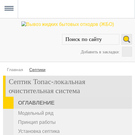
Главная
Вывоз ЖБО
Прочистка канализации
Уборка снега
Услуги сантехника
О проекте
MENU
Добавить в закладки:
Главная
Септики
Септик Топас-локальная
очистительная система
ОГЛАВЛЕНИЕ
Модельный ряд
Принцип работы
Установка септика