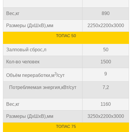
Вес,кг
890
Размеры (ДхШхВ),мм
2250х2200х3000
ТОПАС 50
Залповый сброс,л
50
Кол-во человек
1500
9
3
Объём переработки,м
/сут
Потребляемая энергия,кВт/сут
7,2
Вес,кг
1160
Размеры (ДхШхВ),мм
3250х2200х3000
ТОПАС 75