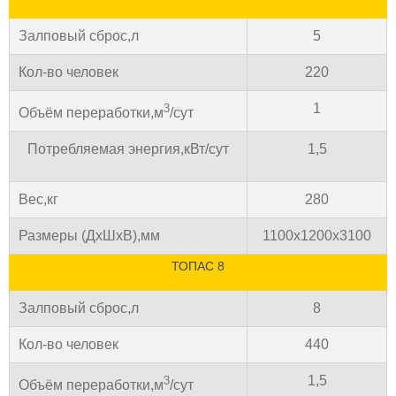
Залповый сброс,л
5
Кол-во человек
220
1
3
Объём переработки,м
/сут
Потребляемая энергия,кВт/сут
1,5
Вес,кг
280
Размеры (ДхШхВ),мм
1100х1200х3100
ТОПАС 8
Залповый сброс,л
8
Кол-во человек
440
1,5
3
Объём переработки,м
/сут