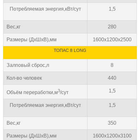
Потребляемая энергия,кВт/сут
1,5
Вес,кг
280
Размеры (ДхШхВ),мм
1600х1200х2500
ТОПАС 8 LONG
Залповый сброс,л
8
Кол-во человек
440
1,5
3
Объём переработки,м
/сут
Потребляемая энергия,кВт/сут
1,5
Вес,кг
350
Размеры (ДхШхВ),мм
1600х1200х3100