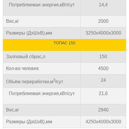
Потребляемая энергия,кВт/сут
14,4
Вес,кг
2000
Размеры (ДхШхВ),мм
3250х4000х3000
ТОПАС 150
Залповый сброс,л
150
Кол-во человек
4500
24
3
Объём переработки,м
/сут
Потребляемая энергия,кВт/сут
21,6
Вес,кг
2940
Размеры (ДхШхВ),мм
4250х4000х3000