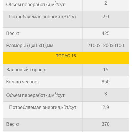
2
3
Объём переработки,м
/сут
Потребляемая энергия,кВт/сут
2,0
Вес,кг
425
Размеры (ДхШхВ),мм
2100х1200х3100
ТОПАС 15
Залповый сброс,л
15
Кол-во человек
850
3
3
Объём переработки,м
/сут
Потребляемая энергия,кВт/сут
2,9
Вес,кг
370