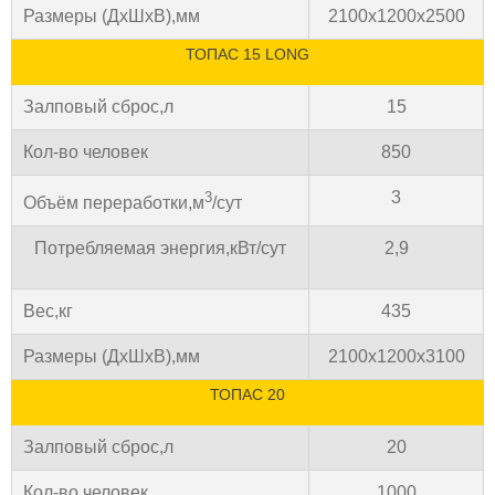
Размеры (ДхШхВ),мм
2100х1200х2500
ТОПАС 15 LONG
Залповый сброс,л
15
Кол-во человек
850
3
3
Объём переработки,м
/сут
Потребляемая энергия,кВт/сут
2,9
Вес,кг
435
Размеры (ДхШхВ),мм
2100х1200х3100
ТОПАС 20
Залповый сброс,л
20
Кол-во человек
1000