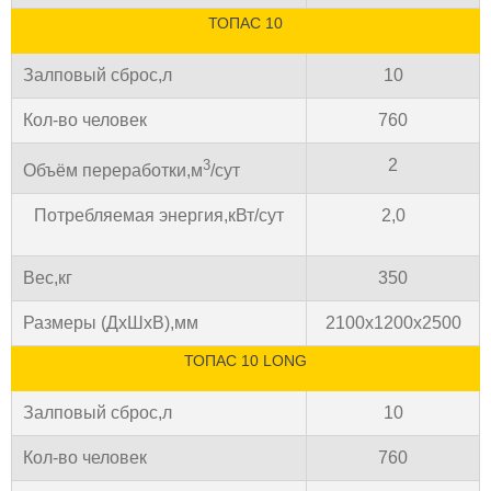
ТОПАС 10
Залповый сброс,л
10
Кол-во человек
760
2
3
Объём переработки,м
/сут
Потребляемая энергия,кВт/сут
2,0
Вес,кг
350
Размеры (ДхШхВ),мм
2100х1200х2500
ТОПАС 10 LONG
Залповый сброс,л
10
Кол-во человек
760