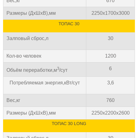
Вес,кг
670
Размеры (ДхШхВ),мм
2250х1700х3000
ТОПАС 30
Залповый сброс,л
30
Кол-во человек
1200
6
3
Объём переработки,м
/сут
Потребляемая энергия,кВт/сут
3,6
Вес,кг
760
Размеры (ДхШхВ),мм
2250х2200х2600
ТОПАС 30 LONG