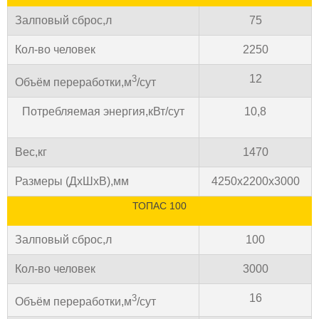
Залповый сброс,л
75
Кол-во человек
2250
12
3
Объём переработки,м
/сут
Потребляемая энергия,кВт/сут
10,8
Вес,кг
1470
Размеры (ДхШхВ),мм
4250х2200х3000
ТОПАС 100
Залповый сброс,л
100
Кол-во человек
3000
16
3
Объём переработки,м
/сут