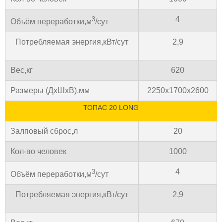
4
3
Объём переработки,м
/сут
Потребляемая энергия,кВт/сут
2,9
Вес,кг
620
Размеры (ДхШхВ),мм
2250х1700х2600
ТОПАС 20 LONG
Залповый сброс,л
20
Кол-во человек
1000
4
3
Объём переработки,м
/сут
Потребляемая энергия,кВт/сут
2,9