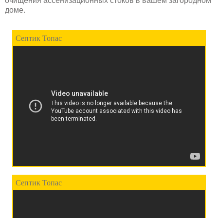
очищения ассенизационных стоков в вашем загородном
доме.
Септик Топас
Септик Топас