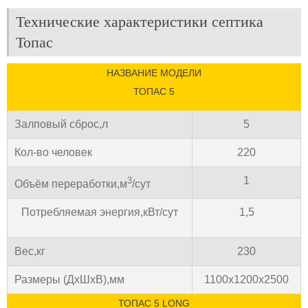
Технические характеристики септика
Топас
НАЗВАНИЕ МОДЕЛИ
ТОПАС 5
Залповый сброс,л
5
Кол-во человек
220
1
3
Объём переработки,м
/сут
Потребляемая энергия,кВт/сут
1,5
Вес,кг
230
Размеры (ДхШхВ),мм
1100х1200х2500
ТОПАС 5 LONG