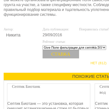
грунта на участке, а также специфику местности. Соблюд
правильный подбор материала и тщательность уплотнен
функционирование системы.
Автор:
Дата публикации:
Понравилась статья
Никита
29/09/2016
Рейтинг статьи:
ДА (905)
НЕТ (812)
ПОХОЖИЕ СТАТ
Септик Биотанк
Септ
вод
Септик Биотанк — это установка, которая
Септик 
очищает ассенизационные стоки от бытовых
сточных