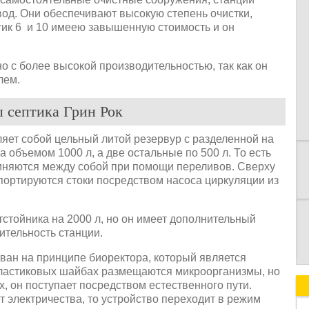
вод. Они обеспечивают высокую степень очистки,
ик 6 и 10 имеею завышенную стоимость и он
о с более высокой производительностью, так как он
лем.
К
ы септика Грин Рок
ляет собой цельный литой резервур с разделенной на
 объемом 1000 л, а две остальные по 500 л. То есть
иняются между собой при помощи переливов. Сверху
портируются стоки посредством насоса циркуляции из
стойника на 2000 л, но он имеет дополнительный
ительность станции.
ован на принципе биоректора, который является
пластиковых шайбах размещаются микроорганизмы, но
х, он поступает посредством естественного пути.
т электричества, то устройство переходит в режим