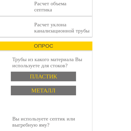
Расчет объема
где
септика
каждая
деталь
имеет
пошаговая инструкция
Расчет уклона
значение.
канализационной трубы
ОПРОС
Трубы из какого материала Вы
используете для стоков?
Варианты
ПЛАСТИК
МЕТАЛЛ
Вы используете септик или
выгребную яму?