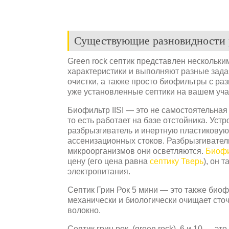
Существующие разновидности 
Green rock септик представлен нескольк
характеристики и выполняют разные зада
очистки, а также просто биофильтры с р
уже установленные септики на вашем уча
Биофильтр IISI — это не самостоятельная
то есть работает на базе отстойника. Уст
разбрызгиватель и инертную пластиковую 
ассенизационных стоков. Разбрызгивател
микроорганизмов они осветляются.
Биоф
цену (его цена равна
септику Тверь
), он 
электропитания.
Септик Грин Рок 5 мини — это также биоф
механически и биологически очищает сто
волокно.
Септик грин рок (green rock) 6 и 10 — э