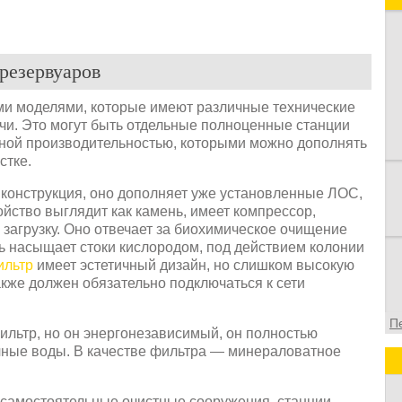
п
и
в
резервуаров
в
о
ф
ими моделями, которые имеют различные технические
чи. Это могут быть отдельные полноценные станции
азной производительностью, которыми можно дополнять
стке.
 конструкция, оно дополняет уже установленные ЛОС,
ройство выглядит как камень, имеет компрессор,
загрузку. Оно отвечает за биохимическое очищение
ь насыщает стоки кислородом, под действием колонии
ильтр
имеет эстетичный дизайн, но слишком высокую
также должен обязательно подключаться к сети
П
ильтр, но он энергонезависимый, он полностью
чные воды. В качестве фильтра — минераловатное
то самостоятельные очистные сооружения, станции