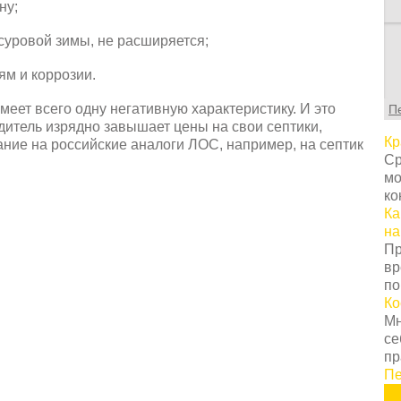
ну;
суровой зимы, не расширяется;
С
т
ям и коррозии.
г
ц
имеет всего одну негативную характеристику. И это
П
с
дитель изрядно завышает цены на свои септики,
в
Кр
ние на российские аналоги ЛОС, например, на септик
у
Ср
с
мо
т
ко
о
Ка
Н
на
т
Пр
о
вр
з
по
п
Ко
к
Мн
н
се
К
пр
п
Пе
з
п