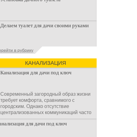
Наличие туалета на даче не является
Делаем туалет для дачи своими руками
необходимостью для каждого дачника.
Но многие люди думают, что
Туалеты для дачи – это устройства, с
ерейти в рубрику
которых начинается благоустройство
дачного участка, частного
КАНАЛИЗАЦИЯ
Канализация для дачи под ключ
Современный загородный образ жизни
требует комфорта, сравнимого с
городским. Однако отсутствие
централизованных коммуникаций часто
становится главным препятствием.
анализация для дачи под ключ
Многие владельцы ошибочно полагают,
что установка очистных сооружений —
это сложный и длительный процесс,