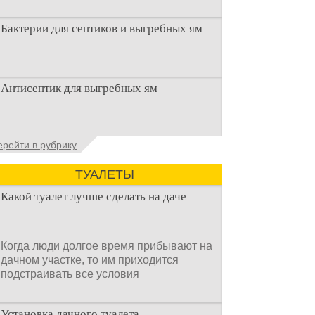
Бактерии для септиков и выгребных ям
Очистка канализационного стока или
Антисептик для выгребных ям
выгребной ямой всегда являлась не
самым приятным аспектом
Общие сведения об антисептиках
ерейти в рубрику
Антисептик для выгребных ям – это
специальные препараты, которые
ТУАЛЕТЫ
Какой туалет лучше сделать на даче
Когда люди долгое время прибывают на
дачном участке, то им приходится
подстраивать все условия
Установка дачного туалета