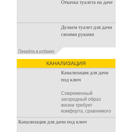
Откачка туалета на даче
что
Туалет на даче – это
Делаем туалет для дачи
первая постройка,
своими руками
которая изначально
строится на дачном
участке. Она может
Туалеты для дачи – это
Перейти в рубрику
устройства, с которых
начинается
КАНАЛИЗАЦИЯ
благоустройство
дачного участка,
Канализация для дачи
частного
под ключ
Современный
загородный образ
жизни требует
комфорта, сравнимого
с городским. Однако
Канализация для дачи под ключ
отсутствие
централизованных