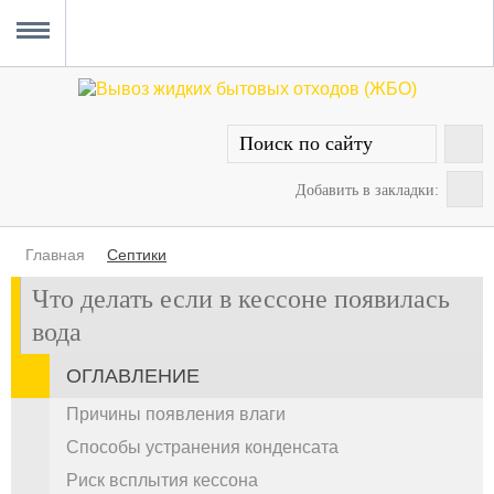
Главная
Вывоз ЖБО
Прочистка канализации
Уборка снега
Услуги сантехника
О проекте
MENU
Добавить в закладки:
Главная
Септики
Что делать если в кессоне появилась
вода
ОГЛАВЛЕНИЕ
Причины появления влаги
Способы устранения конденсата
Риск всплытия кессона