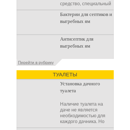
средство, специальный
концентрат, который
Бактерии для септиков и
используется
выгребных ям
Очистка
Антисептик для
канализационного
выгребных ям
стока или выгребной
ямой всегда являлась
не самым приятным
Общие сведения об
Перейти в рубрику
аспектом
антисептиках
Антисептик для
ТУАЛЕТЫ
выгребных ям – это
специальные
Установка дачного
препараты, которые
туалета
Наличие туалета на
даче не является
необходимостью для
каждого дачника. Но
многие люди думают,