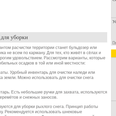
П
У
п
о
 для уборки
У
П
а
том расчистки территории станет бульдозер или
д
ика не всем по карману. Для тех, кто живёт в сёлах и
дорогим удовольствием. Рассмотрим варианты, которые
обильных осадков в той или иной местности:
аты. Удобный инвентарь для очистки наледи или
а земли. Можно использовать для очистки снега
арь. Есть небольшие ручки для захвата, используются
перемётов и снежных заносов.
уются для уборки рыхлого снега. Принцип работы
у. Рекомендуется использовать шнековые