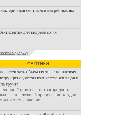
Бактерии для септиков и выгребных ям
Очистка канализационного стока или
Антисептик для выгребных ям
выгребной ямой всегда являлась не
самым приятным аспектом
Общие сведения об антисептиках
ерейти в рубрику
Антисептик для выгребных ям – это
специальные препараты, которые
СЕПТИКИ
ак рассчитать объем септика: пошаговая
нструкция с учетом количества жильцов и
ипа грунта
ведение Строительство загородного
ома — это сложный процесс, где каждая
еталь имеет значение.
ептики для дачи — какой выбрать?