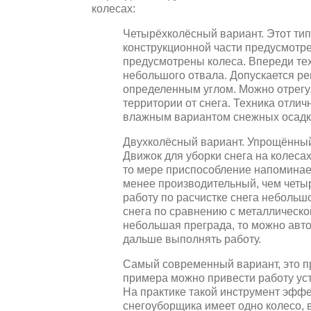
колесах:
Четырёхколёсный вариант. Этот ти
конструкционной части предусмотре
предусмотрены колеса. Впереди те
небольшого отвала. Допускается ре
определенным углом. Можно отрегул
территории от снега. Техника отлич
влажным вариантом снежных осадк
Двухколёсный вариант. Упрощённый
Движок для уборки снега на колесах
то мере приспособление напоминае
менее производительный, чем четыр
работу по расчистке снега небольшо
снега по сравнению с металлическо
небольшая преграда, то можно авто
дальше выполнять работу.
Самый современный вариант, это п
примера можно привести работу уст
На практике такой инструмент эффе
снегоуборщика имеет одно колесо,