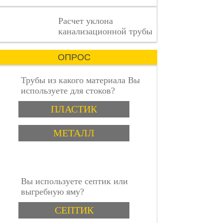
деталь
имеет
пошаговая инструкция
Расчет уклона
значение.
канализационной трубы
ОПРОС
Трубы из какого материала Вы
используете для стоков?
Варианты
ПЛАСТИК
МЕТАЛЛ
Вы используете септик или
выгребную яму?
Варианты
СЕПТИК