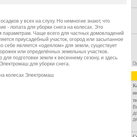
садков у всех на слуху. Но немногие знают, что
е - лопата для уборки снега на колесах. Это
м параметрам. Чаще всего для частных домовладений
яется приусадебный участок, огород или засыпанное
 по себе является «одеялом» для земли, существует
орожек или определённых земельных участков.
для подготовки земли к весеннему сезону, и здесь
П
 Электромаш для уборки снега.
К
и
т
В
д
д
С