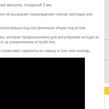
ове металла, толщиной 2 мм.
что не вызывает повреждения плитки тротуара или
К
твала-ковша под настроенные опции под углом.
ка, которая предназначена для регулировки исходя из
ся за управлением устройства.
 позволяет «врезаться» ковшу в снег или наледь.