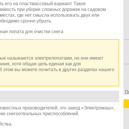
ь его на пластмассовый вариант. Такое
в
чимость при уборке сложных дорожек на садовом
в
 местах, где нет смысла использовать двух или
о
обходимо срочно убрать.
ф
рые называются электролопатами, но они имеют
ния, хотя общая цель единая как для
б этом вы можете почитать в других разделах нашего
П
 известных производителей, это завод «Электромаш»,
ию снегоотвальных приспособлений.
йства.