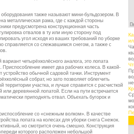
С
т
г
п оборудования также называют мини-бульдозером. В
ц
на металлическая рама, где с каждой стороны
П
с
хники предусмотрена конструкционная часть
в
гулировка отвалов в ту или иную сторону под
Ка
у
ировать угол исходя из ваших требований по уборке
ил
с
но справляется со слежавшимся снегом, а также с
Ча
т
ов.
кв
о
во
 вариант четырёхколёсного аналога, это лопата
Н
Чт
. Приспособление имеет два рабочих колеса. В какой-
т
Пр
т устройство обычной садовой тачки. Инструмент
о
во
ёхколёсный собрат, но зато позволяет облегчить
з
не
й территории участка, и лучше справится с расчисткой
п
Кр
й или деревянной лопатой. Если на пути встречается
к
Ср
матически приподнять отвал. Объехать бугорок и
н
мо
К
ко
п
Пе
риспособление со «снежным волком». В качестве
з
ройства лопата на колесах для уборки снега Снежок.
п
ктивный, но смотрится очень смешно. Конструкция
п
 впереди которого расположен небольшой
и