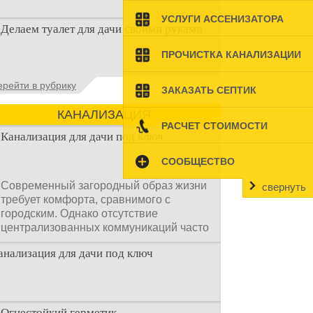
Когда люди долгое время прибывают на
УСЛУГИ АССЕНИЗАТОРА
Делаем туалет для дачи своими руками
дачном участке, то им приходится
подстраивать все условия
ПРОЧИСТКА КАНАЛИЗАЦИИ
Туалеты для дачи – это устройства, с
ерейти в рубрику
ЗАКАЗАТЬ СЕПТИК
которых начинается благоустройство
дачного участка, частного
КАНАЛИЗАЦИЯ
РАСЧЕТ СТОИМОСТИ
Канализация для дачи под ключ
СООБЩЕСТВО
Современный загородный образ жизни
свернуть
требует комфорта, сравнимого с
городским. Однако отсутствие
централизованных коммуникаций часто
становится главным препятствием.
анализация для дачи под ключ
Многие владельцы ошибочно полагают,
что установка очистных сооружений —
это сложный и длительный процесс,
требующий месяцев проектирования и
огромных вложений.
Огнестойкий герметик