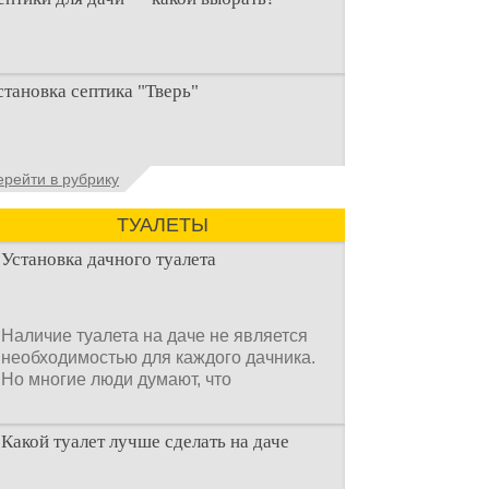
ри строительстве дачи одной из
становка септика "Тверь"
ервоочередных задач становится
рганизация автономной канализации
становка септика Тверь - важнейший
ерейти в рубрику
спект утилизации сточных вод в частных
омах и на загородных
ТУАЛЕТЫ
Установка дачного туалета
Наличие туалета на даче не является
необходимостью для каждого дачника.
Но многие люди думают, что
Какой туалет лучше сделать на даче