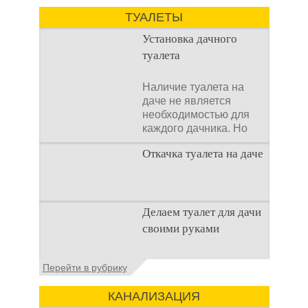
домах и на загородных
ТУАЛЕТЫ
Установка дачного
туалета
Наличие туалета на
даче не является
необходимостью для
каждого дачника. Но
многие люди думают,
Откачка туалета на даче
что
Туалет на даче – это
Делаем туалет для дачи
первая постройка,
своими руками
которая изначально
строится на дачном
участке. Она может
Туалеты для дачи – это
Перейти в рубрику
устройства, с которых
начинается
КАНАЛИЗАЦИЯ
благоустройство