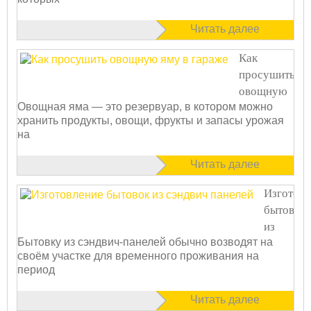
Читать далее
Как
просушить
овощную
Овощная яма — это резервуар, в котором можно
яму в
хранить продукты, овощи, фрукты и запасы урожая
гараже?
на
Читать далее
Изготовл
бытовок
из
Бытовку из сэндвич-панелей обычно возводят на
сэндвич
своём участке для временного проживания на
панелей
период
Читать далее