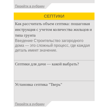
не самым приятным
Общие сведения об
Перейти в рубрику
аспектом
антисептиках
Антисептик для
СЕПТИКИ
выгребных ям – это
специальные
Как рассчитать объем септика: пошаговая
препараты, которые
инструкция с учетом количества жильцов и
типа грунта
Введение Строительство загородного
дома — это сложный процесс, где каждая
деталь имеет значение.
Септики для дачи — какой выбрать?
При строительстве дачи одной из
Установка септика "Тверь"
первоочередных задач становится
организация автономной канализации
Установка септика Тверь - важнейший
Перейти в рубрику
аспект утилизации сточных вод в частных