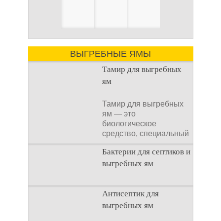
ВЫГРЕБНЫЕ ЯМЫ
Тамир для выгребных
ям
Тамир для выгребных
ям — это
биологическое
средство, специальный
концентрат, который
Бактерии для септиков и
используется
выгребных ям
Очистка
Антисептик для
канализационного
выгребных ям
стока или выгребной
ямой всегда являлась