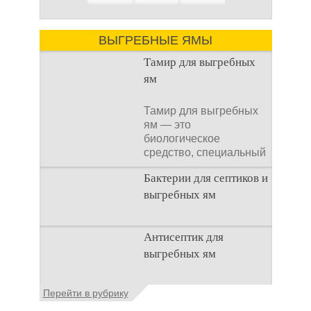
ВЫГРЕБНЫЕ ЯМЫ
Тамир для выгребных
ям
Тамир для выгребных
ям — это
биологическое
средство, специальный
концентрат, который
Бактерии для септиков и
используется
выгребных ям
Очистка
Антисептик для
канализационного
выгребных ям
стока или выгребной
ямой всегда являлась
не самым приятным
Общие сведения об
Перейти в рубрику
аспектом
антисептиках