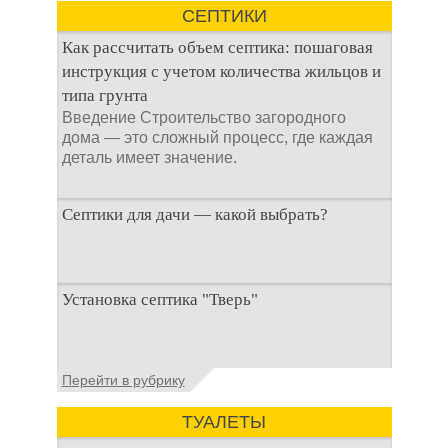
Антисептик для
СЕПТИКИ
выгребных ям – это
специальные
Как рассчитать объем септика: пошаговая
препараты, которые
инструкция с учетом количества жильцов и
типа грунта
Введение Строительство загородного
дома — это сложный процесс, где каждая
деталь имеет значение.
Септики для дачи — какой выбрать?
При строительстве дачи одной из
Установка септика "Тверь"
первоочередных задач становится
организация автономной канализации
Установка септика Тверь - важнейший
Перейти в рубрику
аспект утилизации сточных вод в частных
домах и на загородных
ТУАЛЕТЫ