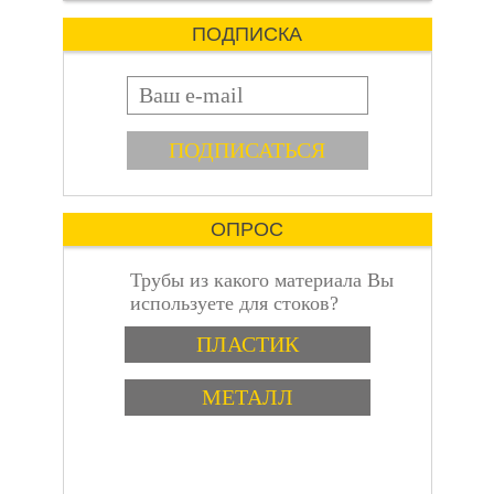
водостойкости. Он не
растворяется в воде и
ПОДПИСКА
не теряет свои
свойства при контакте с
E-mail
влагой. Это позволяет
использовать его для
герметизации мест,
пошаговая
которые подвержены
воздействию воды.
Адгезия
Огнестойкий герметик
ОПРОС
хорошо прилипает к
различным
Трубы из какого материала Вы
материалам, таким как
используете для стоков?
стекло, металл, камень
инструкция
и древесина. Это
Варианты
ПЛАСТИК
свойство делает его
идеальным для
МЕТАЛЛ
герметизации
отверстий в различных
строительных
конструкциях.
Гибкость