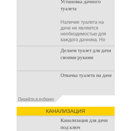
Установка дачного
туалета
Наличие туалета на
даче не является
необходимостью для
каждого дачника. Но
многие люди думают,
Делаем туалет для дачи
что
своими руками
Туалеты для дачи – это
Откачка туалета на даче
устройства, с которых
начинается
благоустройство
дачного участка,
Туалет на даче – это
Перейти в рубрику
частного
первая постройка,
которая изначально
КАНАЛИЗАЦИЯ
строится на дачном
участке. Она может
Канализация для дачи
под ключ