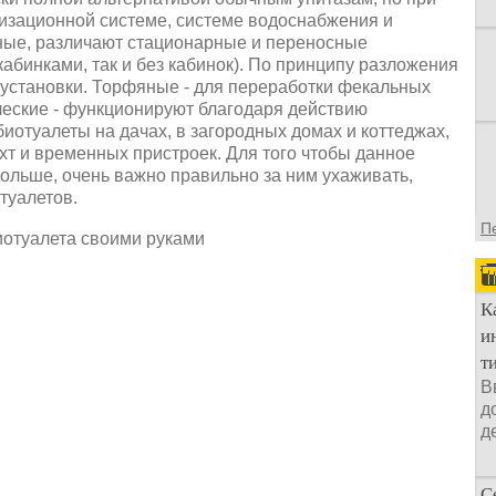
лизационной системе, системе водоснабжения и
ные, различают стационарные и переносные
абинками, так и без кабинок). По принципу разложения
установки. Торфяные - для переработки фекальных
еские - функционируют благодаря действию
иотуалеты на дачах, в загородных домах и коттеджах,
хт и временных пристроек. Для того чтобы данное
ольше, очень важно правильно за ним ухаживать,
туалетов.
П
К
и
т
В
д
д
С