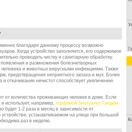
П
У
п
о
?
 именно благодаря данному процессу возможно
У
П
уаров. Когда устройство заполняется, его содержимое
а
ительно проводить чистку и санитарную обработку.
д
ь появления и размножения болезнетворных
ь человека и животных вирусными инфекциями. Также
рм, предотвращения неприятного запаха и мух. Более
а и откачивание нечистот способствует увеличению
ит от количества проживающих человек в доме. Если
 и использует, например,
торфяной биотуалет Тандем
о будет 1-2 раза в месяц в зависимости от
м устройстве, устанавливаемом на улице при большой
К
обходима раз в неделю.