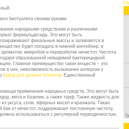
Пе
п
вный.
и
в
в
о
ования народными средствами и различными
ф
ержат формальдегида. Это могут быть
еззараживают фекальные массы и заливаются в
вещество будет попадать в нижний контейнер, и
ароматов, микробов и переработке нечистот. Чистота
агодаря образованной невидимой бактерицидной
кцию. Главное преимущество таких веществ – это
тов в них, невозможность вызывания аллергии у
то
Бреф для дачных туалетов
. Единственный
помощи применения народных средств. Это могут быть
дор, мята и базилик, а также торф. Также жидкость для
из уксуса, соли, эфирных масел и крахмала. Такая
 бак от нечистот, поддерживает постоянную чистоту,
 должна использоваться с регулярной периодичностью,
П