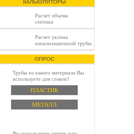
КАЛЬКУЛЯТОРЫ
сложный
процесс,
Расчет объема
где
септика
каждая
деталь
имеет
пошаговая инструкция
Расчет уклона
значение.
канализационной трубы
ОПРОС
Трубы из какого материала Вы
используете для стоков?
Варианты
ПЛАСТИК
МЕТАЛЛ
Вы используете септик или