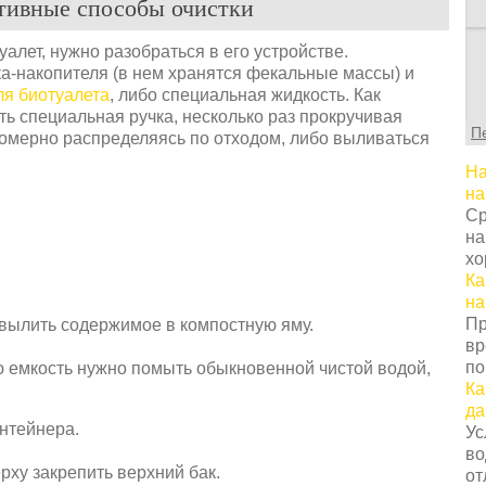
тивные способы очистки
С
уалет, нужно разобраться в его устройстве.
т
ка-накопителя (в нем хранятся фекальные массы) и
г
ля биотуалета
, либо специальная жидкость. Как
ц
ть специальная ручка, несколько раз прокручивая
П
с
омерно распределяясь по отходом, либо выливаться
в
На
у
на
с
Ср
т
на
о
хо
Н
Ка
т
на
о
Пр
 вылить содержимое в компостную яму.
з
вр
п
по
ю емкость нужно помыть обыкновенной чистой водой,
к
Ка
н
да
К
нтейнера.
Ус
п
во
з
рху закрепить верхний бак.
от
п