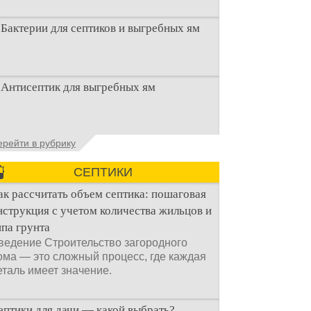
Бактерии для септиков и выгребных ям
Очистка канализационного стока или
Антисептик для выгребных ям
выгребной ямой всегда являлась не
самым приятным аспектом
Общие сведения об антисептиках
ерейти в рубрику
Антисептик для выгребных ям – это
специальные препараты, которые
СЕПТИКИ
ак рассчитать объем септика: пошаговая
нструкция с учетом количества жильцов и
ипа грунта
ведение Строительство загородного
ома — это сложный процесс, где каждая
еталь имеет значение.
ептики для дачи — какой выбрать?