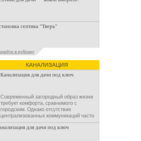
ри строительстве дачи одной из
становка септика "Тверь"
ервоочередных задач становится
рганизация автономной канализации
становка септика Тверь - важнейший
ерейти в рубрику
спект утилизации сточных вод в частных
омах и на загородных
КАНАЛИЗАЦИЯ
Канализация для дачи под ключ
Современный загородный образ жизни
требует комфорта, сравнимого с
городским. Однако отсутствие
централизованных коммуникаций часто
становится главным препятствием.
анализация для дачи под ключ
Многие владельцы ошибочно полагают,
что установка очистных сооружений —
это сложный и длительный процесс,