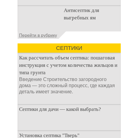
Очистка
Антисептик для
канализационного
выгребных ям
стока или выгребной
ямой всегда являлась
не самым приятным
Общие сведения об
Перейти в рубрику
аспектом
антисептиках
Антисептик для
СЕПТИКИ
выгребных ям – это
специальные
Как рассчитать объем септика: пошаговая
препараты, которые
инструкция с учетом количества жильцов и
типа грунта
Введение Строительство загородного
дома — это сложный процесс, где каждая
деталь имеет значение.
Септики для дачи — какой выбрать?
При строительстве дачи одной из
Установка септика "Тверь"
первоочередных задач становится