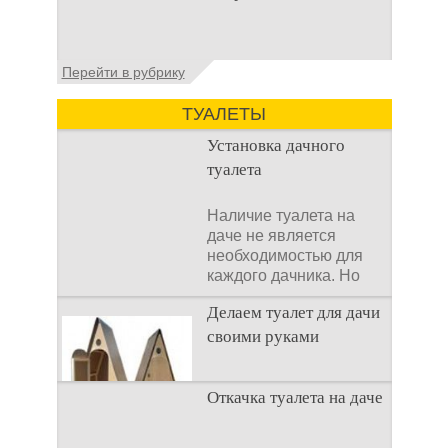
организация автономной канализации
Установка септика Тверь - важнейший
Перейти в рубрику
аспект утилизации сточных вод в частных
домах и на загородных
ТУАЛЕТЫ
Установка дачного
туалета
Наличие туалета на
даче не является
необходимостью для
каждого дачника. Но
многие люди думают,
Делаем туалет для дачи
что
своими руками
Туалеты для дачи – это
Откачка туалета на даче
устройства, с которых
начинается
благоустройство