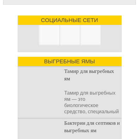
СОЦИАЛЬНЫЕ СЕТИ
ВЫГРЕБНЫЕ ЯМЫ
Тамир для выгребных
ям
Тамир для выгребных
ям — это
биологическое
средство, специальный
концентрат, который
Бактерии для септиков и
используется
выгребных ям