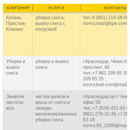
КОМПАНИЯ
УСЛУГИ
КОНТАКТЫ
Кубань-
уборка снега;
тел.:8 (861) 218-58-00
Престиж-
вывоз снега с
почта:mail@kpk-comp
Клининг
погрузкой
Уборка и
уборка и вывоз
г.Краснодар, Чекисто
вывоз
снега
проспект, 46
снега
тел.:+7 861 299 95 35
209 95 35
почта:ksd-com@mail.r
Энергия
чистка кровли и
г.Краснодар,пр-т Чеки
чистоты
крыш от снега и
офис 56
юга
наледи;
тел.:+7 (928) 431-92-6
механизированная
(861) 278-32-36,+7 (91
уборка снега
82-18
почта:93_2009@mail.