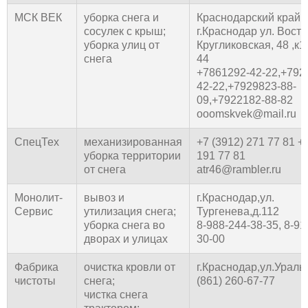
МСК ВЕК
уборка снега и
Краснодарский край
сосулек с крыш;
г.Краснодар ул. Восто
уборка улиц от
Кругликовская, 48 ,к1
снега
44
+7861292-42-22,+792
42-22,+7929823-88-
09,+7922182-88-82
ooomskvek@mail.ru
СпецТех
механизированная
+7 (3912) 271 77 81 +
уборка территории
191 77 81
от снега
atr46@rambler.ru
Монолит-
вывоз и
г.Краснодар,ул.
Сервис
утилизация снега;
Тургенева,д.112
уборка снега во
8-988-244-38-35, 8-91
дворах и улицах
30-00
Фабрика
очистка кровли от
г.Краснодар,ул.Ураль
чистоты
снега;
(861) 260-67-77
чистка снега