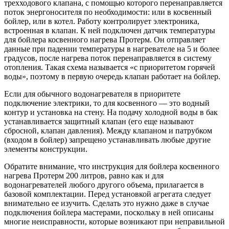
трехходового клапана, с помощью которого перенаправляется
поток энергоносителя по необходимости: или в косвенный
бойлер, или в котел. Работу контролирует электроника,
встроенная в клапан. К ней подключен датчик температуры
для бойлера косвенного нагрева Протерм. Он отправляет
данные при падении температуры в нагревателе на 5 и более
градусов, после нагрева поток перенаправляется в систему
отопления. Такая схема называется «с приоритетом горячей
воды», поэтому в первую очередь клапан работает на бойлер.
Если для обычного водонагревателя в приоритете
подключение электрики, то для косвенного — это водный
контур и установка на стену. На подачу холодной воды в бак
устанавливается защитный клапан (его еще называют
сбросной, клапан давления). Между клапаном и патрубком
(входом в бойлер) запрещено устанавливать любые другие
элементы конструкции.
Обратите внимание, что инструкция для бойлера косвенного
нагрева Протерм 200 литров, равно как и для
водонагревателей любого другого объема, прилагается в
базовой комплектации. Перед установкой агрегата следует
внимательно ее изучить. Сделать это нужно даже в случае
подключения бойлера мастерами, поскольку в ней описаны
многие неисправности, которые возникают при неправильной