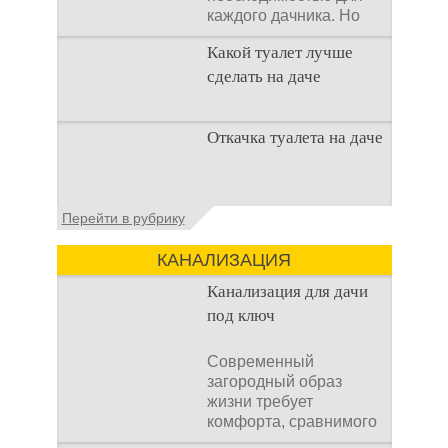
каждого дачника. Но
многие люди думают,
Какой туалет лучше
что
сделать на даче
Когда люди долгое
Откачка туалета на даче
время прибывают на
дачном участке, то им
приходится
подстраивать все
Туалет на даче – это
Перейти в рубрику
условия
первая постройка,
которая изначально
КАНАЛИЗАЦИЯ
строится на дачном
участке. Она может
Канализация для дачи
под ключ
Современный
загородный образ
жизни требует
комфорта, сравнимого
с городским. Однако