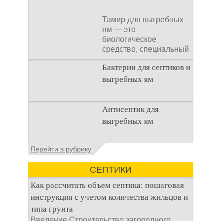
Тамир для выгребных
ям — это
биологическое
средство, специальный
концентрат, который
Бактерии для септиков и
используется
выгребных ям
Очистка
Антисептик для
канализационного
выгребных ям
стока или выгребной
ямой всегда являлась
не самым приятным
Общие сведения об
Перейти в рубрику
аспектом
антисептиках
Антисептик для
СЕПТИКИ
выгребных ям – это
специальные
Как рассчитать объем септика: пошаговая
препараты, которые
инструкция с учетом количества жильцов и
типа грунта
Введение Строительство загородного