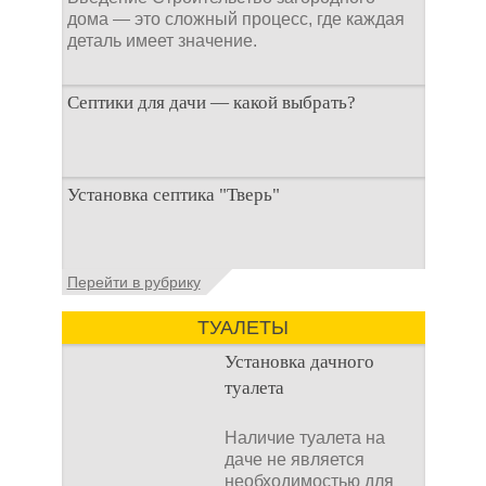
дома — это сложный процесс, где каждая
деталь имеет значение.
Септики для дачи — какой выбрать?
При строительстве дачи одной из
Установка септика "Тверь"
первоочередных задач становится
организация автономной канализации
Установка септика Тверь - важнейший
Перейти в рубрику
аспект утилизации сточных вод в частных
домах и на загородных
ТУАЛЕТЫ
Установка дачного
туалета
Наличие туалета на
даче не является
необходимостью для