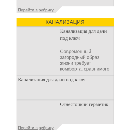
подстраивать все
Туалеты для дачи – это
Перейти в рубрику
условия
устройства, с которых
начинается
КАНАЛИЗАЦИЯ
благоустройство
дачного участка,
Канализация для дачи
частного
под ключ
Современный
загородный образ
жизни требует
комфорта, сравнимого
с городским. Однако
Канализация для дачи под ключ
отсутствие
централизованных
коммуникаций часто
становится главным
препятствием. Многие
Огнестойкий герметик
Современный загородный образ жизни
владельцы ошибочно
требует комфорта, сравнимого с
полагают, что установка
городским. Однако отсутствие
очистных сооружений
централизованных коммуникаций часто
Огнестойкий герметик –
— это сложный и
Перейти в рубрику
становится главным препятствием. Многие