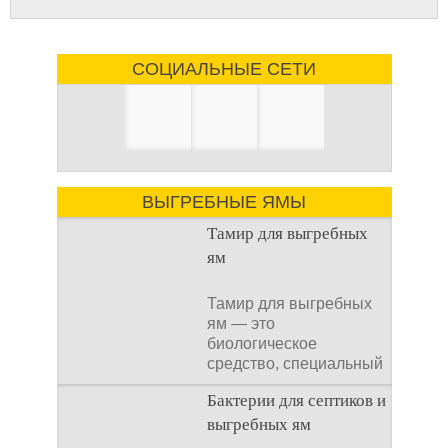
СОЦИАЛЬНЫЕ СЕТИ
ВЫГРЕБНЫЕ ЯМЫ
Тамир для выгребных
ям
Тамир для выгребных
ям — это
биологическое
средство, специальный
концентрат, который
Бактерии для септиков и
используется
выгребных ям