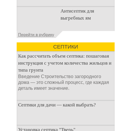
Очистка
Антисептик для
канализационного
выгребных ям
стока или выгребной
ямой всегда являлась
не самым приятным
Общие сведения об
Перейти в рубрику
аспектом
антисептиках
Антисептик для
СЕПТИКИ
выгребных ям – это
специальные
Как рассчитать объем септика: пошаговая
препараты, которые
инструкция с учетом количества жильцов и
типа грунта
Введение Строительство загородного
дома — это сложный процесс, где каждая
деталь имеет значение.
Септики для дачи — какой выбрать?
При строительстве дачи одной из
Установка септика "Тверь"