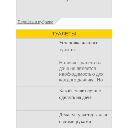
первоочередных задач становится
организация автономной канализации
Установка септика Тверь - важнейший
Перейти в рубрику
аспект утилизации сточных вод в частных
домах и на загородных
ТУАЛЕТЫ
Установка дачного
туалета
Наличие туалета на
даче не является
необходимостью для
каждого дачника. Но
многие люди думают,
Какой туалет лучше
что
сделать на даче
Когда люди долгое
Делаем туалет для дачи
время прибывают на
своими руками
дачном участке, то им
приходится