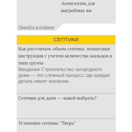
Антисептик для
канализационного
выгребных ям
стока или выгребной
ямой всегда являлась
не самым приятным
Общие сведения об
Перейти в рубрику
аспектом
антисептиках
Антисептик для
СЕПТИКИ
выгребных ям – это
специальные
Как рассчитать объем септика: пошаговая
препараты, которые
инструкция с учетом количества жильцов и
типа грунта
Введение Строительство загородного
дома — это сложный процесс, где каждая
деталь имеет значение.
Септики для дачи — какой выбрать?
При строительстве дачи одной из
Установка септика "Тверь"
первоочередных задач становится
организация автономной канализации