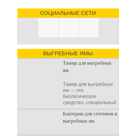
СОЦИАЛЬНЫЕ СЕТИ
ВЫГРЕБНЫЕ ЯМЫ
Тамир для выгребных
ям
Тамир для выгребных
ям — это
биологическое
средство, специальный
концентрат, который
Бактерии для септиков и
используется
выгребных ям
Очистка