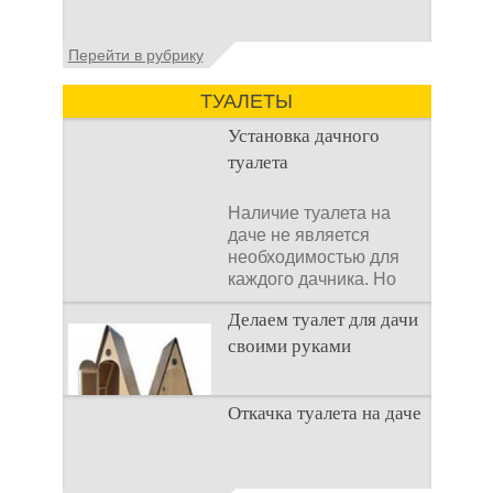
Установка септика Тверь - важнейший
Перейти в рубрику
аспект утилизации сточных вод в частных
домах и на загородных
ТУАЛЕТЫ
Установка дачного
туалета
Наличие туалета на
даче не является
необходимостью для
каждого дачника. Но
многие люди думают,
Делаем туалет для дачи
что
своими руками
Туалеты для дачи – это
Откачка туалета на даче
устройства, с которых
начинается
благоустройство
дачного участка,
Туалет на даче – это