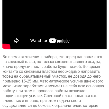
Во время включения прибора, его торец направляется
на снежный пласт, но только свежевыпавшего осадка,
иначе продуктивность работы будет низкой. Во время
контакта со снежным пластом необходимо направить
торец на обрабатываемый участок, не доводя до него
примерно 15-25 мм. Автоматическое усилие шнекового
механизма заработает и возьмёт на себя всю основную
работу, при этом в процессе работы возникает
подпирающее усилие. Снеговой пласт полается как
влево, так и вправо, при этом подача снега
осуществляется до боковых ограничителей, которые