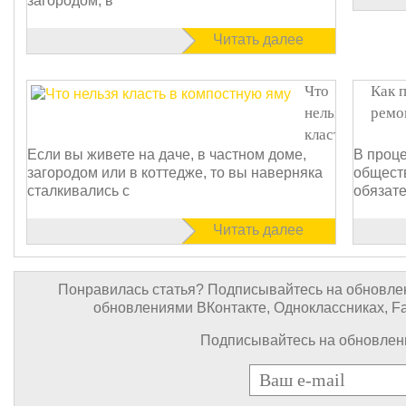
загородом, в
Читать далее
Что
Как 
нельзя
ремо
класть
Если вы живете на даче, в частном доме,
В проц
в
загородом или в коттедже, то вы наверняка
обществ
компостную
сталкивались с
обязат
яму?
Читать далее
Понравилась статья? Подписывайтесь на обновлен
обновлениями ВКонтакте, Одноклассниках, Face
Подписывайтесь на обновлени
E-mail