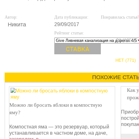
Автор:
Дата публикации:
Понравилась статья
Никита
29/09/2017
Рейтинг статьи:
ДА (1051)
НЕТ (771)
ПОХОЖИЕ СТАТ
Как 
прож
Можно ли бросать яблоки в компостную
Приобр
яму?
построй
покупаю
Компостная яма — это резервуар, который
устанавливается в частном доме, на даче,