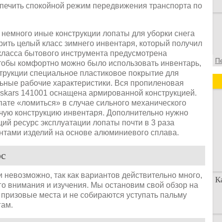
спечить спокойной режим передвижения транспорта по
немного иные конструкции лопаты для уборки снега
дрить целый класс зимнего инвентаря, который получил
класса бытового инструмента предусмотрена
П
чтобы комфортно можно было использовать инвентарь,
струкции специальное пластиковое покрытие для
льные рабочие характеристики. Вся пропиленовая
Fiskars 141001 оснащена армированной конструкцией.
ате «ломиться» в случае сильного механического
очую конструкцию инвентаря. Дополнительно нужно
бщий ресурс эксплуатации лопаты почти в 3 раза
нтами изделий на основе алюминиевого сплава.
рс
 невозможно, так как вариантов действительно много,
К
го внимания и изучения. Мы остановим свой обзор на
 призовые места и не собираются уступать пальму
гам.