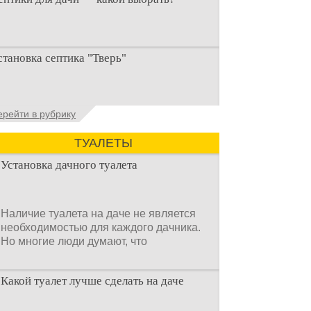
ри строительстве дачи одной из
становка септика "Тверь"
ервоочередных задач становится
рганизация автономной канализации
становка септика Тверь - важнейший
ерейти в рубрику
спект утилизации сточных вод в частных
омах и на загородных
ТУАЛЕТЫ
Установка дачного туалета
Наличие туалета на даче не является
необходимостью для каждого дачника.
Но многие люди думают, что
Какой туалет лучше сделать на даче