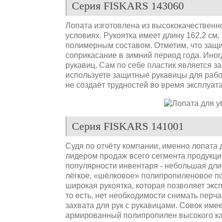
Серия FISKARS 143060
Лопата изготовлена из высококачественн
условиях. Рукоятка имеет длину 162,2 см
полимерным составом. Отметим, что защи
соприкасание в зимний период года. Ино
рукавиц. Сам по себе пластик является з
используете защитные рукавицы для работ
не создаёт трудностей во время эксплуа
Серия FISKARS 141001
Судя по отчёту компании, именно лопата 
лидером продаж всего сегмента продукц
популярности инвентаря - небольшая длин
лёгкое, «шёлковое» полипропиленовое по
широкая рукоятка, которая позволяет экс
то есть, нет необходимости снимать перч
захвата для рук с рукавицами. Совок имее
армированный полипропилен высокого ка