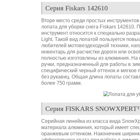
Серия Fiskars 142610
Вторе место среди простых инструментов 
лопата для уборки снега Fiskars 142610.
инструмент относится к специально разр
Light. Такой вид лопатой пользуется пов
любителей мотовездеходной техники, на
инвентарь для расчистки дороги или освоб
полностью изготовлены из алюминия. На 
ручки, предназначенный для работы в зим
специфический черный оттенок и мягкое
без рукавиц. Общая длина лопаты составл
более 750 грамм.
Серия FISKARS SNOWXPERT™
Серийная линейка из класса вида SnowXp
материала алюминия, который имеет спец
оранжевым оттенком. Наконечник ширинк
эффективного хвата при работе в зимних 