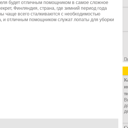
ителя будет отличным помощником в самое сложное
екрет, Финляндия, страна, где зимний период года
нны чаще всего сталкиваются с необходимостью
, и отличным помощником служат лопаты для уборки
П
К
и
т
В
д
д
С