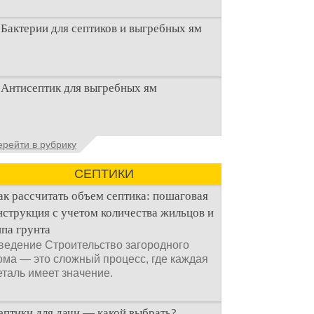
Бактерии для септиков и выгребных ям
Очистка канализационного стока или
Антисептик для выгребных ям
выгребной ямой всегда являлась не
самым приятным аспектом
Общие сведения об антисептиках
ерейти в рубрику
Антисептик для выгребных ям – это
специальные препараты, которые
СЕПТИКИ
ак рассчитать объем септика: пошаговая
нструкция с учетом количества жильцов и
ипа грунта
ведение Строительство загородного
ома — это сложный процесс, где каждая
еталь имеет значение.
ептики для дачи — какой выбрать?