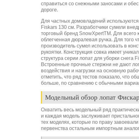
справиться со снежными заносами и обе
дороге.
Для частных домовладений используются 
Fiskars 130 см. Разработчики сумели вне
торговый бренд SnowXpertTM. Для всего 
облегченная дюралевая ручка. Для того 
производитель сумел использовать в кон
рукоятки. Конструкция совка имеет уника
структура серии лопат
для уборки снега 
Встроенные прочные стержни не дают лоп
воздействия и нагрузки на основную раб
отметить, что ряд тестов показало, что о
больше, по сравнению с обычными вариа
Модельный обзор лопат Фиска
Охватить весь модельный ряд практически
и каждая модель заслуживает пристально
тех моделях, которые по праву завоевали
первенства остальным импортным анало