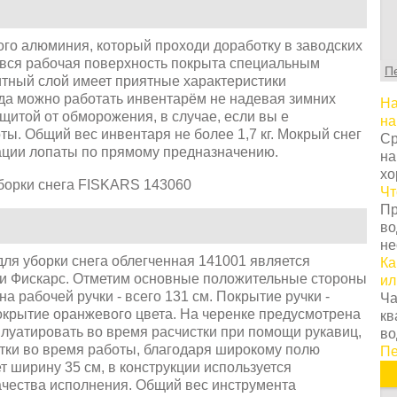
С
т
г
ого алюминия, который проходи доработку в заводских
ц
, вся рабочая поверхность покрыта специальным
П
с
тный слой имеет приятные характеристики
в
гда можно работать инвентарём не надевая зимних
На
у
ащитой от обморожения, в случае, если вы е
на
с
ы. Общий вес инвентаря не более 1,7 кг. Мокрый снег
Ср
т
тации лопаты по прямому предназначению.
на
о
хо
Н
Чт
т
Пр
о
во
з
не
п
для уборки снега облегченная 141001 является
Ка
к
ии Фискарс. Отметим основные положительные стороны
ил
н
а рабочей ручки - всего 131 см. Покрытие ручки -
Ча
К
крытие оранжевого цвета. На черенке предусмотрена
кв
п
плуатировать во время расчистки при помощи рукавиц,
во
з
атки во время работы, благодаря широкому полю
Пе
п
т ширину 35 см, в конструкции используется
п
чества исполнения. Общий вес инструмента
и