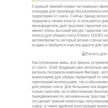
Суровый зимний климат не помешал фин
площади для производства различных инс
территории от снега. Сейчас бренд лопата
лидером в своем классе, и пользуется дов
производитель даёт высокие гарантии на
имеют очень высокий ресурс гарантии, ко
лопата для уборки снега Fiskars 141001
н
автомобилиста, который волею случая мож
осадки и требуется очистка дороги для пр
Наступлением зимы, все финны устремляю
от снега. Этой традиции уже несколько де
ритуала положила компания Фискарс, кот
инвентарям для уборки территорий от об
скреперами-волокушами, так и обычными
для уборки снега. Для большинства водит
только престиж, но и обеспечение безопа
передвижения по заснеженным трассам. Ма
это делает зимний инвентарь популярным
совок, а также удобная конструкция инв