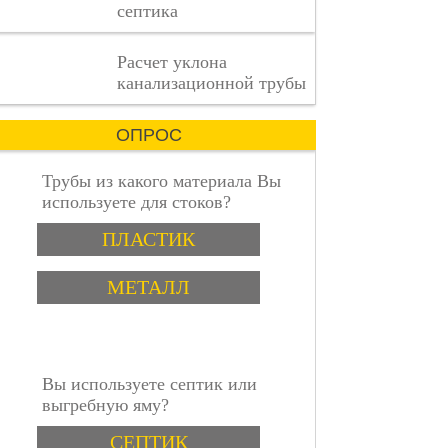
септика
каждая
деталь
имеет
пошаговая инструкция
Расчет уклона
значение.
канализационной трубы
ОПРОС
Трубы из какого материала Вы
используете для стоков?
Варианты
ПЛАСТИК
МЕТАЛЛ
Вы используете септик или
выгребную яму?
Варианты
СЕПТИК