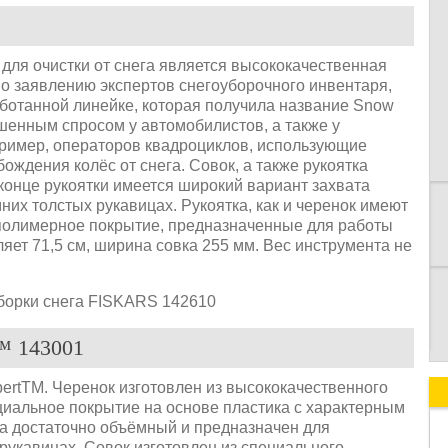
для очистки от снега является высококачественная
 По заявлению экспертов снегоуборочного инвентаря,
К
аботанной линейке, которая получила название Snow
ышенным спросом у автомобилистов, а также у
пример, операторов квадроциклов, использующие
ождения колёс от снега. Совок, а также рукоятка
конце рукоятки имеется широкий вариант захвата
них толстых рукавицах. Рукоятка, как и черенок имеют
 полимерное покрытие, предназначенные для работы
яет 71,5 см, ширина совка 255 мм. Вес инструмента не
 143001
ertTM. Черенок изготовлен из высококачественного
иальное покрытие на основе пластика с характерным
а достаточно объёмный и предназначен для
рукавицах. Совок изготовлен из специального