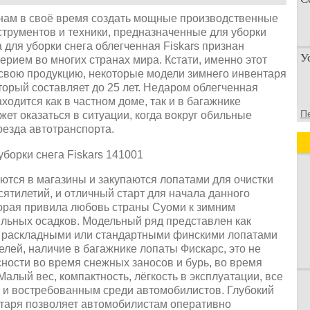
нам в своё время создать мощные производственные
трументов и техники, предназначенные для уборки
 для уборки снега облегченная Fiskars признан
П
У
ерием во многих странах мира. Кстати, именно этот
п
 свою продукцию, некоторые модели зимнего инвентаря
о
торый составляет до 25 лет. Недаром облегченная
аходится как в частном доме, так и в багажнике
У
П
ет оказаться в ситуации, когда вокруг обильные
а
оезда автотранспорта.
д
тся в магазины и закупаются лопатами для очистки
сятилетий, и отличный старт для начала данного
орая привила любовь страны Суоми к зимним
ильных осадков. Модельный ряд представлен как
 раскладными или стандартными финскими лопатами
елей, наличие в багажнике лопаты Фискарс, это не
сности во время снежных заносов и бурь, во время
лый вес, компактность, лёгкость в эксплуатации, все
 и востребованным среди автомобилистов. Глубокий
ентаря позволяет автомобилистам оперативно