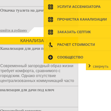
Когда люди долгое время прибывают на
УСЛУГИ АССЕНИЗАТОРА
Откачка туалета на даче
дачном участке, то им приходится
подстраивать все условия
ПРОЧИСТКА КАНАЛИЗАЦИИ
Туалет на даче – это первая постройка,
ерейти в рубрику
ЗАКАЗАТЬ СЕПТИК
которая изначально строится на дачном
участке. Она может
КАНАЛИЗАЦИЯ
РАСЧЕТ СТОИМОСТИ
Канализация для дачи под ключ
СООБЩЕСТВО
Современный загородный образ жизни
свернуть
требует комфорта, сравнимого с
городским. Однако отсутствие
централизованных коммуникаций часто
становится главным препятствием.
анализация для дачи под ключ
Многие владельцы ошибочно полагают,
что установка очистных сооружений —
это сложный и длительный процесс,
требующий месяцев проектирования и
огромных вложений.
Огнестойкий герметик