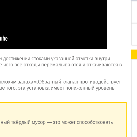
ри достижении стоками указанной отметки внутри
се чего все отходы перемалываются и откачиваются в
я плохим запахам.Обратный клапан противодействует
ме того, эта установка имеет пониженный уровень
пный твёрдый мусор — это может способствовать