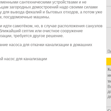
ременными сантехническими устройствами и не
льцам загородных домостроений надо своими силами
у для вывода фекалий и бытовых отходов, а потом уже
ам, посудомоечные машины.
и идти самотёком, но, в случае расположения санузлов
 ближайший септик или очистное сооружение
ации, требуется другое решение.
ние насоса для откачки канализации в домашних
П
К
и
т
В
д
д
С