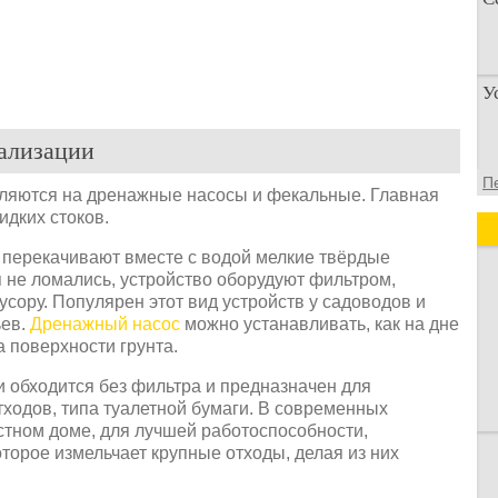
П
У
п
о
ализации
У
П
а
ляются на дренажные насосы и фекальные. Главная
д
идких стоков.
перекачивают вместе с водой мелкие твёрдые
я не ломались, устройство оборудуют фильтром,
усору. Популярен этот вид устройств у садоводов и
ьев.
Дренажный насос
можно устанавливать, как на дне
а поверхности грунта.
и обходится без фильтра и предназначен для
тходов, типа туалетной бумаги. В современных
стном доме, для лучшей работоспособности,
торое измельчает крупные отходы, делая из них