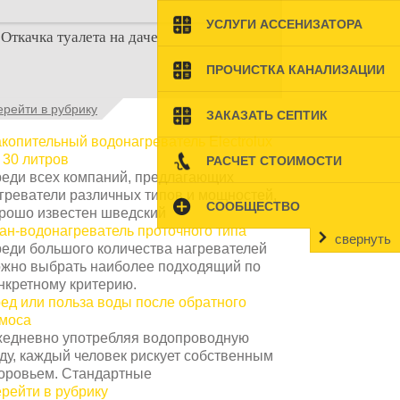
Наличие туалета на даче не является
УСЛУГИ АССЕНИЗАТОРА
Откачка туалета на даче
необходимостью для каждого дачника.
Но многие люди думают, что
ПРОЧИСТКА КАНАЛИЗАЦИИ
Туалет на даче – это первая постройка,
ерейти в рубрику
ЗАКАЗАТЬ СЕПТИК
которая изначально строится на дачном
участке. Она может
копительный водонагреватель Electrolux
 30 литров
РАСЧЕТ СТОИМОСТИ
еди всех компаний, предлагающих
греватели различных типов и мощностей,
СООБЩЕСТВО
рошо известен шведский
ан-водонагреватель проточного типа
свернуть
еди большого количества нагревателей
жно выбрать наиболее подходящий по
нкретному критерию.
ед или польза воды после обратного
моса
едневно употребляя водопроводную
ду, каждый человек рискует собственным
оровьем. Стандартные
рейти в рубрику