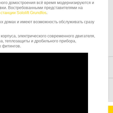
ного домостроения всё время модернизируются и
овки. Востребованными представителями на
станции Sololift Grundfos
.
х домах и имеют возможность обслуживать сразу
К
 корпуса, электрического современного двигателя,
на, теплозащиты и дробильного прибора,
х фитингов.