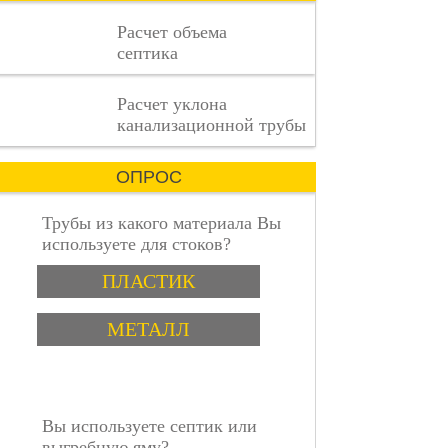
процесс,
Расчет объема
где
септика
каждая
деталь
имеет
пошаговая инструкция
Расчет уклона
значение.
канализационной трубы
ОПРОС
Трубы из какого материала Вы
используете для стоков?
Варианты
ПЛАСТИК
МЕТАЛЛ
Вы используете септик или
выгребную яму?