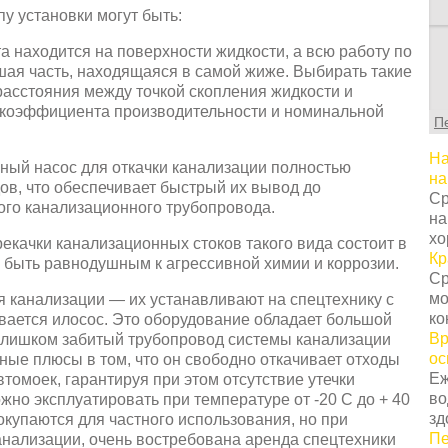
у установки могут быть:
 находится на поверхности жидкости, а всю работу по
шая часть, находящаяся в самой жиже. Выбирать такие
 расстояния между точкой скопления жидкости и
т коэффициента производительности и номинальной
П
На
ный насос для откачки канализации полностью
на
ов, что обеспечивает быстрый их вывод до
Ср
ого канализационного трубопровода.
на
хо
екачки канализационных стоков такого вида состоит в
Кр
 быть равнодушным к агрессивной химии и коррозии.
Ср
мо
 канализации — их устанавливают на спецтехнику с
ко
вается илосос. Это оборудование обладает большой
Вр
слишком забитый трубопровод системы канализации
ос
ные плюсы в том, что он свободно откачивает отходы
Еж
томоек, гарантируя при этом отсутствие утечки
во
ожно эксплуатировать при температуре от -20 С до + 40
зд
покупаются для частного использования, но при
Пе
анализации, очень востребована аренда спецтехники