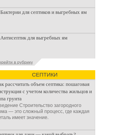
Бактерии для септиков и выгребных ям
Очистка канализационного стока или
Антисептик для выгребных ям
выгребной ямой всегда являлась не
самым приятным аспектом
Общие сведения об антисептиках
ерейти в рубрику
Антисептик для выгребных ям – это
специальные препараты, которые
СЕПТИКИ
ак рассчитать объем септика: пошаговая
нструкция с учетом количества жильцов и
ипа грунта
ведение Строительство загородного
ома — это сложный процесс, где каждая
еталь имеет значение.
ептики для дачи — какой выбрать?