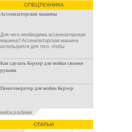
СПЕЦТЕХНИКА
Ассенизаторские машины
Для чего необходима ассенизаторская
машина? Ассенизаторская машина
используется для того, чтобы
Как сделать Керхер для мойки своими
руками
Общие сведения о мойках высокого
Пеногенератор для мойки Керхер
давления Мойка высокого давления –
это моечное оборудование,
Общие сведения Пеногенератор для
ерейти в рубрику
мойки керхер – это устройство высокого
давления, которое
СТАТЬИ