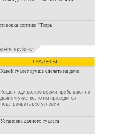
ри строительстве дачи одной из
становка септика "Тверь"
ервоочередных задач становится
рганизация автономной канализации
становка септика Тверь - важнейший
ерейти в рубрику
спект утилизации сточных вод в частных
омах и на загородных
ТУАЛЕТЫ
Какой туалет лучше сделать на даче
Когда люди долгое время прибывают на
дачном участке, то им приходится
подстраивать все условия
Установка дачного туалета