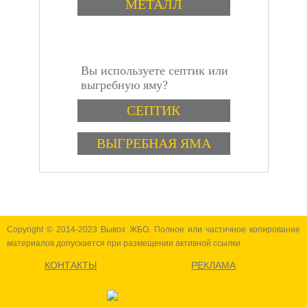
МЕТАЛЛ
обладает высокой
гибкостью, что
позволяет ему
приспосабливаться к
форме и размеру
Вы используете септик или
заполняемых
инструкция
выгребную яму?
отверстий. Это
свойство делает его
Варианты
СЕПТИК
идеальным для
заполнения мест,
которые необходимо
ВЫГРЕБНАЯ ЯМА
герметизировать, но
которые имеют
сложную форму.
Copyright © 2014-2023 Вывоз ЖБО. Полное или частичное копирование
материалов допускается при размещении активной ссылки
КОНТАКТЫ
РЕКЛАМА