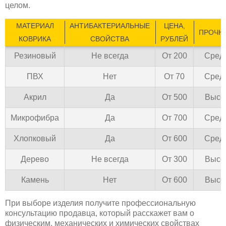
целом.
МАТЕРИАЛ
АНТИБАКТЕРИАЛЬНЫЕ
ЦЕНА,
ПРОЧН
КОВРИКА
СВОЙСТВА
РУБЛЕЙ
Резиновый
Не всегда
От 200
Сред
ПВХ
Нет
От 70
Сред
Акрил
Да
От 500
Высо
Микрофибра
Да
От 700
Сред
Хлопковый
Да
От 600
Сред
Дерево
Не всегда
От 300
Высо
Камень
Нет
От 600
Высо
При выборе изделия получите профессиональную
консультацию продавца, который расскажет вам о
физическим, механических и химических свойствах