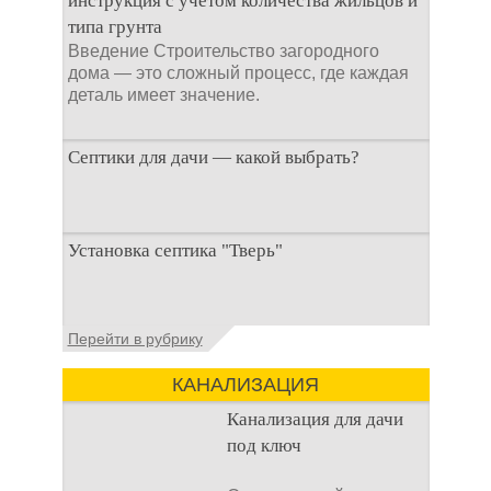
инструкция с учетом количества жильцов и
типа грунта
Введение Строительство загородного
дома — это сложный процесс, где каждая
деталь имеет значение.
Септики для дачи — какой выбрать?
При строительстве дачи одной из
Установка септика "Тверь"
первоочередных задач становится
организация автономной канализации
Установка септика Тверь - важнейший
Перейти в рубрику
аспект утилизации сточных вод в частных
домах и на загородных
КАНАЛИЗАЦИЯ
Канализация для дачи
под ключ