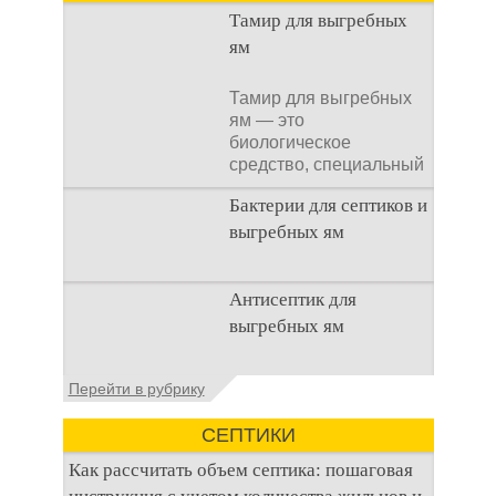
Тамир для выгребных
ям
Тамир для выгребных
ям — это
биологическое
средство, специальный
концентрат, который
Бактерии для септиков и
используется
выгребных ям
Очистка
Антисептик для
канализационного
выгребных ям
стока или выгребной
ямой всегда являлась
не самым приятным
Общие сведения об
Перейти в рубрику
аспектом
антисептиках
Антисептик для
СЕПТИКИ
выгребных ям – это
специальные
Как рассчитать объем септика: пошаговая
препараты, которые