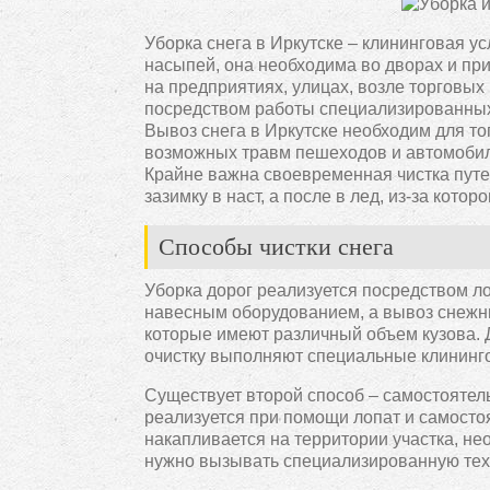
Уборка снега в Иркутске – клининговая ус
насыпей, она необходима во дворах и прил
на предприятиях, улицах, возле торговых
посредством работы специализированных
Вывоз снега в Иркутске необходим для то
возможных травм пешеходов и автомобили
Крайне важна своевременная чистка путей 
зазимку в наст, а после в лед, из-за кот
Способы чистки снега
Уборка дорог реализуется посредством ло
навесным оборудованием, а вывоз снежн
которые имеют различный объем кузова. 
очистку выполняют специальные клининго
Существует второй способ – самостоятель
реализуется при помощи лопат и самосто
накапливается на территории участка, не
нужно вызывать специализированную тех