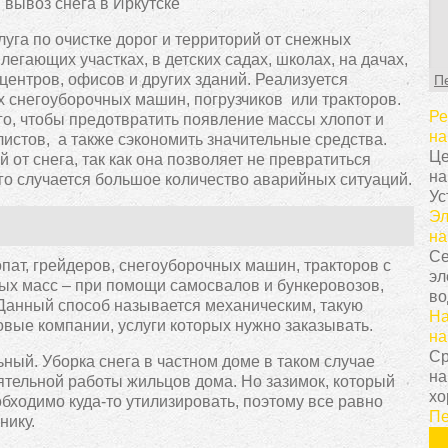
С
т
луга по очистке дорог и территорий от снежных
г
егающих участках, в детских садах, школах, на дачах,
ц
 центров, офисов и других зданий. Реализуется
П
с
 снегоуборочных машин, погрузчиков или тракторов.
в
Ре
го, чтобы предотвратить появление массы хлопот и
у
на
стов, а также сэкономить значительные средства.
с
Це
от снега, так как она позволяет не превратиться
т
на
орого случается большое количество аварийных ситуаций.
о
Ус
Н
Эл
т
на
о
Се
з
пат, грейдеров, снегоуборочных машин, тракторов с
эл
п
ых масс – при помощи самосвалов и бункеровозов,
во
к
Данный способ называется механическим, такую
На
н
вые компании, услуги которых нужно заказывать.
на
К
Ср
ный. Уборка снега в частном доме в таком случае
п
на
ятельной работы жильцов дома. Но зазимок, который
з
хо
обходимо куда-то утилизировать, поэтому все равно
п
Пе
нику.
п
и