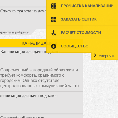
ПРОЧИСТКА КАНАЛИЗАЦИИ
Туалеты для дачи – это устройства, с
Откачка туалета на даче
которых начинается благоустройство
дачного участка, частного
ЗАКАЗАТЬ СЕПТИК
Туалет на даче – это первая постройка,
ерейти в рубрику
РАСЧЕТ СТОИМОСТИ
которая изначально строится на дачном
участке. Она может
КАНАЛИЗАЦИЯ
СООБЩЕСТВО
Канализация для дачи под ключ
свернуть
Современный загородный образ жизни
требует комфорта, сравнимого с
городским. Однако отсутствие
централизованных коммуникаций часто
становится главным препятствием.
анализация для дачи под ключ
Многие владельцы ошибочно полагают,
что установка очистных сооружений —
это сложный и длительный процесс,
требующий месяцев проектирования и
огромных вложений.
Огнестойкий герметик