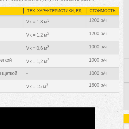
ТЕХ. ХАРАКТЕРИСТИКИ, ЕД.
СТОИМОСТЬ
1200 р/ч
3
Vk = 1,8 м
1200 р/ч
К
3
Vk = 1,2 м
1000 р/ч
3
Vk = 0,6 м
щеткой
1000 р/ч
3
Vk = 1,2 м
и щеткой
-
1000 р/ч
1600 р/ч
3
Vk = 15 м