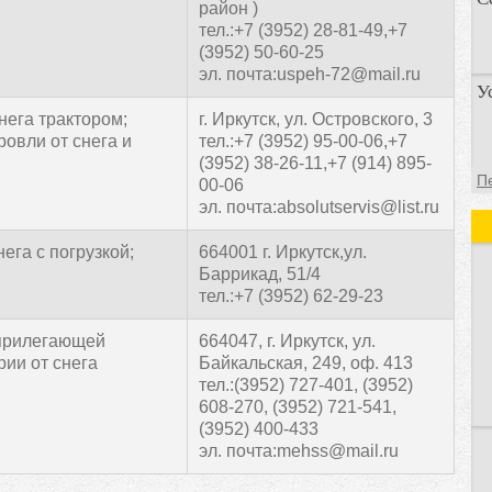
район )
тел.:+7 (3952) 28-81-49,+7
(3952) 50-60-25
эл. почта:uspeh-72@mail.ru
П
У
п
нега трактором;
г. Иркутск, ул. Островского, 3
о
ровли от снега и
тел.:+7 (3952) 95-00-06,+7
(3952) 38-26-11,+7 (914) 895-
У
П
00-06
а
эл. почта:absolutservis@list.ru
д
ега с погрузкой;
664001 г. Иркутск,ул.
Баррикад, 51/4
тел.:+7 (3952) 62-29-23
прилегающей
664047, г. Иркутск, ул.
рии от снега
Байкальская, 249, оф. 413
тел.:(3952) 727-401, (3952)
608-270, (3952) 721-541,
(3952) 400-433
эл. почта:mehss@mail.ru