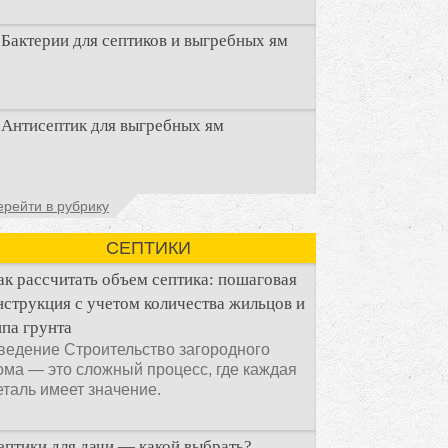
Бактерии для септиков и выгребных ям
Очистка канализационного стока или
Антисептик для выгребных ям
выгребной ямой всегда являлась не
самым приятным аспектом
Общие сведения об антисептиках
ерейти в рубрику
Антисептик для выгребных ям – это
специальные препараты, которые
СЕПТИКИ
ак рассчитать объем септика: пошаговая
нструкция с учетом количества жильцов и
ипа грунта
ведение Строительство загородного
ома — это сложный процесс, где каждая
еталь имеет значение.
ептики для дачи — какой выбрать?