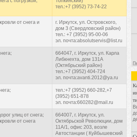
ега с погрузкой;
Топкинский)
тел.:+7 (3952) 73-74-22
кровли от снега и
г. Иркутск, ул. Островского,
дом 3 (Свердловский район)
тел.: +7 (3952) 95-00-06
эл. почта:absolutservis@list.ru
нега;
664047, г. Иркутск, ул. Карла
Либкнехта, дом 131А
П
(Октябрьский район)
тел.:+7 (3952) 404-724
эл. почта:avanti.2012@ya.ru
К
нега;
тел.:+7 (3952) 660-282,+7
и
(3952) 651-878
т
эл. почта:660282@mail.ru
В
д
орог улиц от снега;
664007, г. Иркутск, ул.
д
кровли от снега
Октябрьской Революции, дом
11А/1, офис 203, возле
Автостанции ( Куйбышевский
С