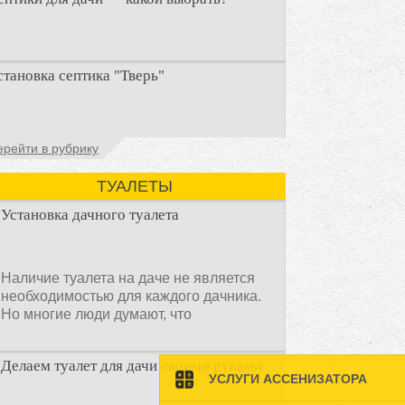
ри строительстве дачи одной из
становка септика "Тверь"
ервоочередных задач становится
рганизация автономной канализации
становка септика Тверь - важнейший
ерейти в рубрику
спект утилизации сточных вод в частных
омах и на загородных
ТУАЛЕТЫ
Установка дачного туалета
Наличие туалета на даче не является
необходимостью для каждого дачника.
Но многие люди думают, что
Делаем туалет для дачи своими руками
УСЛУГИ АССЕНИЗАТОРА