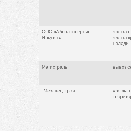
ООО «Абсолютсервис-
чистка с
Иркутск»
чистка к
наледи
Магистраль
вывоз сн
"Мехспецстрой"
уборка 
террито