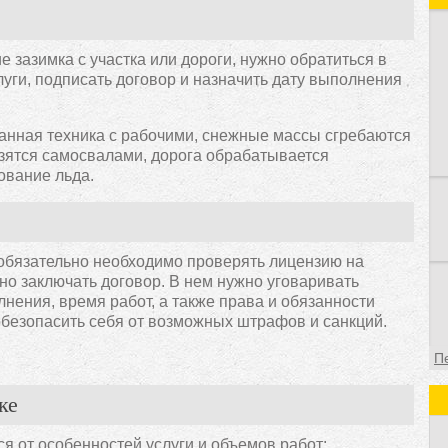
в
в
о
ие зазимка с участка или дороги, нужно обратиться в
ф
уги, подписать договор и назначить дату выполнения
анная техника с рабочими, снежные массы сгребаются
озятся самосвалами, дорога обрабатывается
ование льда.
 обязательно необходимо проверять лицензию на
но заключать договор. В нем нужно уговаривать
лнения, время работ, а также права и обязанности
 обезопасить себя от возможных штрафов и санкций.
П
ке
ся от особенностей услуги и объемов работ: