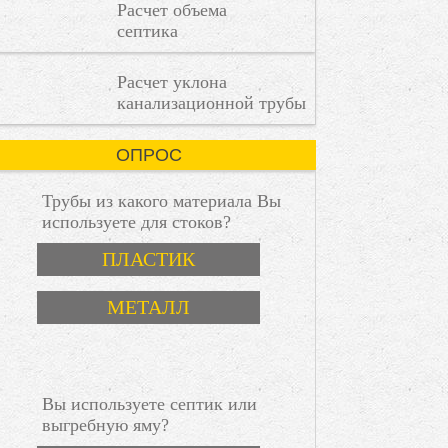
Расчет объема
где
септика
каждая
деталь
имеет
пошаговая инструкция
Расчет уклона
значение.
канализационной трубы
ОПРОС
Трубы из какого материала Вы
используете для стоков?
Варианты
ПЛАСТИК
МЕТАЛЛ
Вы используете септик или
выгребную яму?