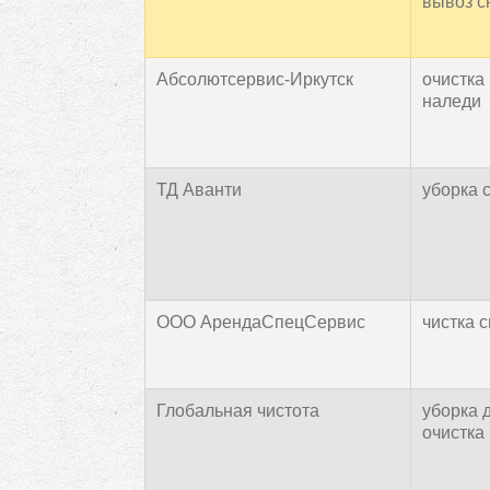
вывоз сн
Абсолютсервис-Иркутск
очистка 
наледи
ТД Аванти
уборка с
ООО АрендаСпецСервис
чистка с
Глобальная чистота
уборка д
очистка 